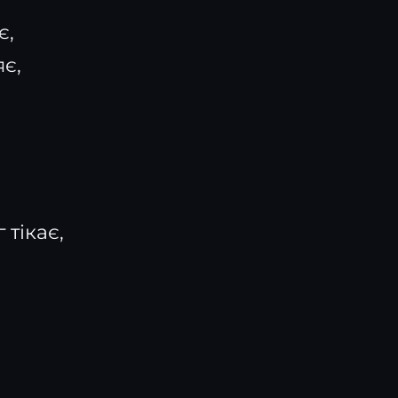
є,
яє,
 тікає,