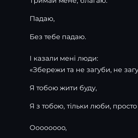
Тримай мене, благаю.
Падаю,
Без тебе падаю.
І казали мені люди:
«Збережи та не загуби, не заг
Я тобою жити буду,
Я з тобою, тільки люби, прост
Оооооооо,