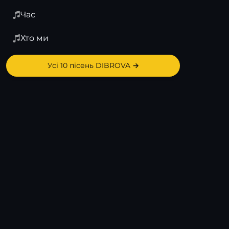
Час
Хто ми
Усі 10 пісень DIBROVA →