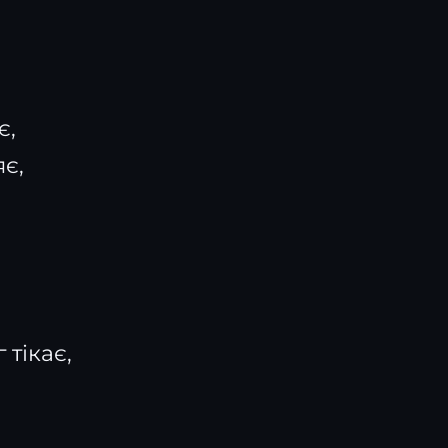
є,
яє,
 тікає,