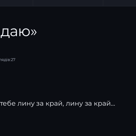
адаю»
ядів:
27
тебе лину за край, лину за край…