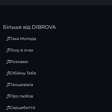
Більше від DIBROVA
Така Молода
Тону в очах
Розкажи
Обійму Тебе
Танцювала
Про любов
Серцебиття