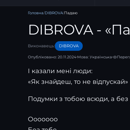
Головна
/
DIBROVA
/
Падаю
DIBROVA - «П
Виконавець:
DIBROVA
Опубліковано: 20.11.2024
Мова:
Українська
Перегл
І казали мені люди:
«Як знайдеш, то не відпускай»
Подумки з тобою всюди, а без 
Ооооооо
Без тебе…