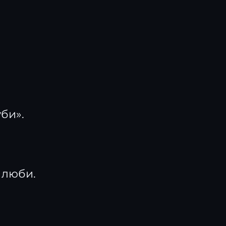
уби».
о люби.