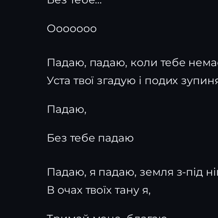
Ооооооо
Падаю, падаю, коли тебе нема
Уста твої згадую і подих зупин
Падаю,
Без тебе падаю
Падаю, я падаю, земля з-під ніг
В очах твоїх тану я,