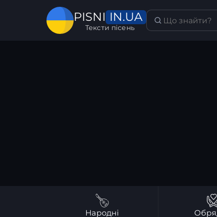
IN.UA
PISNI
Тексти пісень
Народні
Обря