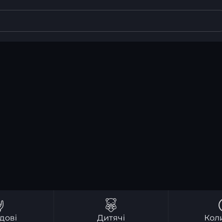
дові
Дитячі
Кол