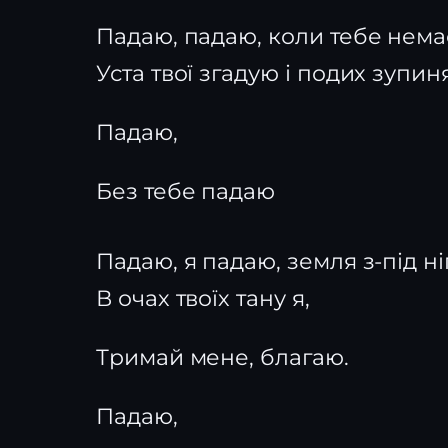
Падаю, падаю, коли тебе нема
Уста твої згадую і подих зупин
Падаю,
Без тебе падаю
Падаю, я падаю, земля з-під ніг
В очах твоїх тану я,
Тримай мене, благаю.
Падаю,