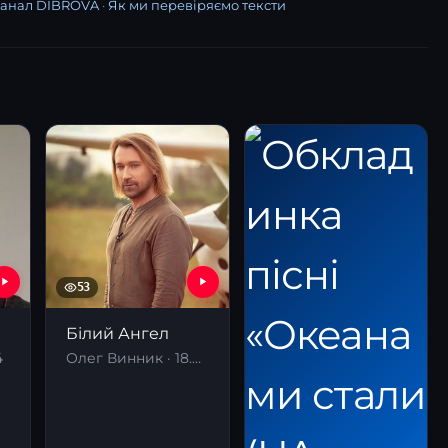
канал DIBROVA
·
Як ми перевіряємо тексти
53
Білий Ангел
4
Олег Винник · 18.04.2025