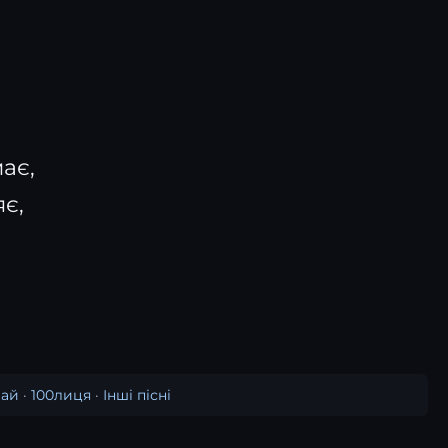
ає,
яє,
ай
·
100лиця
·
Інші пісні