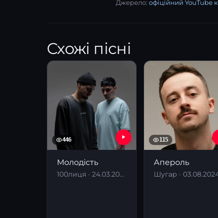
Джерело:
офіційний YouTube 
Схожі пісні
446
115
Молодість
Апероль
100лиця · 24.03.2026
Шугар · 03.08.202