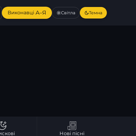
А–Я
Виконавці
Світла
Темна
·
искові
Нові пісні