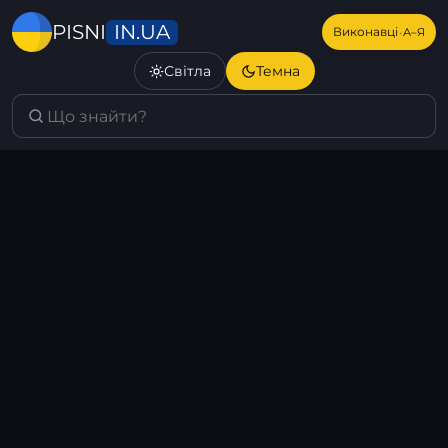
IN.UA
PISNI
·
Виконавці
А–Я
Світла
Темна