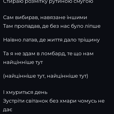
Стираю розмітку рутиною смугою
Сам вибирав, навязане іншими
Там пропадав, де без нас було ліпше
Наївно латав, де життя дало тріщину
Та я не здам в ломбард, те що нам
найцінніше тут
(найцінніше тут, найцінніше тут)
І хмуриться день
Зустріти світанок без хмари чомусь не
дає