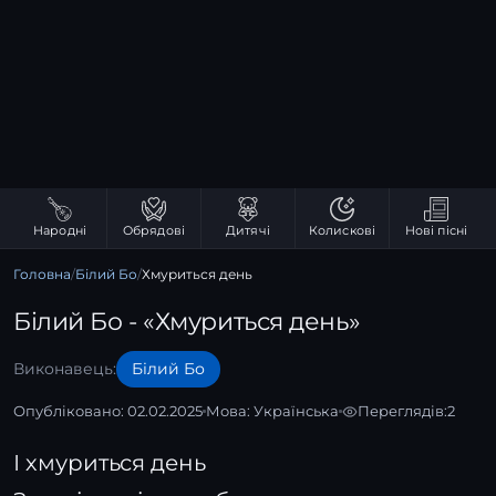
Народні
Обрядові
Дитячі
Колискові
Нові пісні
Головна
/
Білий Бо
/
Хмуриться день
Білий Бо - «Хмуриться день»
Виконавець:
Білий Бо
Опубліковано: 02.02.2025
Мова:
Українська
Переглядів:
2
І хмуриться день