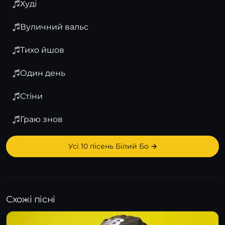
Худі
Вуличний вальс
Тихо йшов
Один день
Стіни
Граю знов
Усі 10 пісень Білий Бо →
Схожі пісні