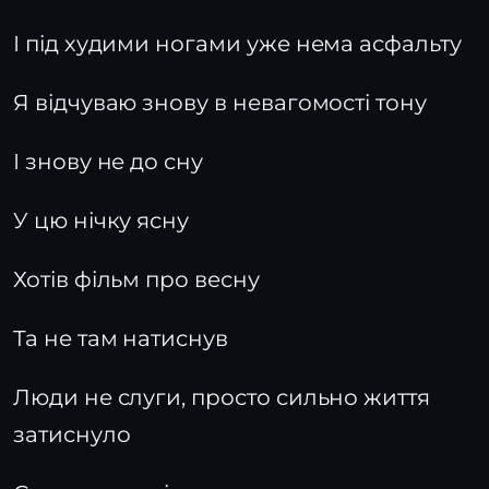
І під худими ногами уже нема асфальту
Я відчуваю знову в невагомості тону
І знову не до сну
У цю нічку ясну
Хотів фільм про весну
Та не там натиснув
Люди не слуги, просто сильно життя
затиснуло