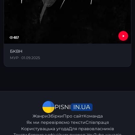
407
БКВН
МУР · 01.09.2025
IN.UA
PISNI
Жанри
Збірки
Про сайт
Команда
Як ми перевіряємо тексти
Співпраця
Користувацька угода
Для правовласників
Тексти беремо з офіційних джерел: YouTube-каналів