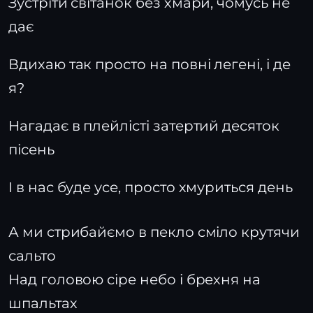
Зустріти світанок без хмари, чомусь не
дає
Вдихаю так просто на повні легені, і де
я?
Нагадає в плейлісті затертий десяток
пісень
І в нас буде усе, просто хмуриться день
А ми стрибайємо в пекло cміло крутячи
сальто
Над головою сіре небо і брехня на
шпальтах