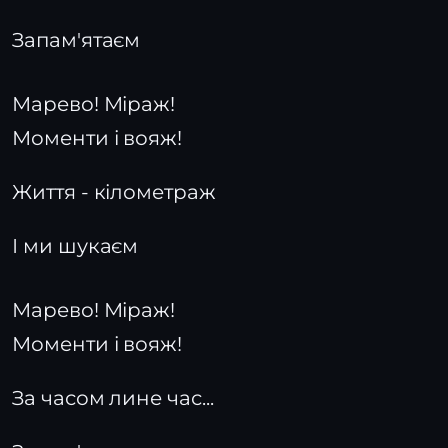
Запам'ятаєм
Марево! Міраж!
Моменти і вояж!
Життя - кілометраж
І ми шукаєм
Марево! Міраж!
Моменти і вояж!
За часом лине час...