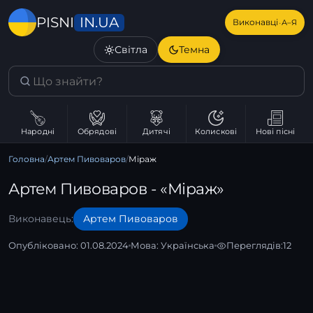
IN.UA
PISNI
·
Виконавці
А–Я
Світла
Темна
Народні
Обрядові
Дитячі
Колискові
Нові пісні
Головна
/
Артем Пивоваров
/
Міраж
Артем Пивоваров - «Міраж»
Виконавець:
Артем Пивоваров
Опубліковано: 01.08.2024
Мова:
Українська
Переглядів:
12