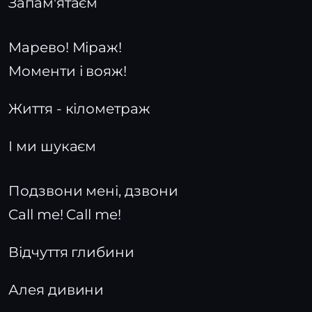
Запам'ятаєм
Марево! Міраж!
Моменти і вояж!
Життя - кілометраж
І ми шукаєм
Подзвони мені, дзвони
Call me! Call me!
Відчуття глибини
Алея дивини