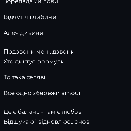
Зорепадами лови
Відчуття глибини
Алея дивини
Подзвони мені, дзвони
Хто диктує формули
То така селяві
Все одно збережи amour
Де є баланс - там є любов
Відшукаю і відновлюсь знов