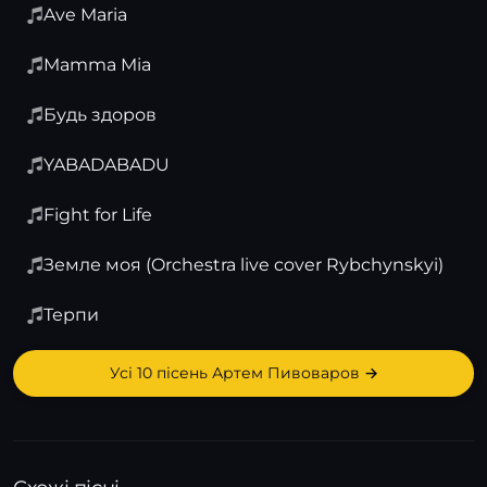
Ave Maria
Mamma Mia
Будь здоров
YABADABADU
Fight for Life
Земле моя (Orchestra live cover Rybchynskyi)
Терпи
Усі 10 пісень Артем Пивоваров →