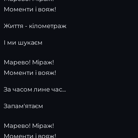
Моменти і вояж!
Життя - кілометраж
І ми шукаєм
Марево! Міраж!
Моменти і вояж!
За часом лине час...
Запам'ятаєм
Марево! Міраж!
Моменти і вояж!