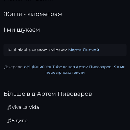
Життя - кілометраж
І ми шукаєм
Інші пісні з назвою «Міраж»:
Марта Липчей
Джерело:
офіційний YouTube канал Артем Пивоваров
·
Як ми
перевіряємо тексти
Більше від Артем Пивоваров
Viva La Vida
8 диво