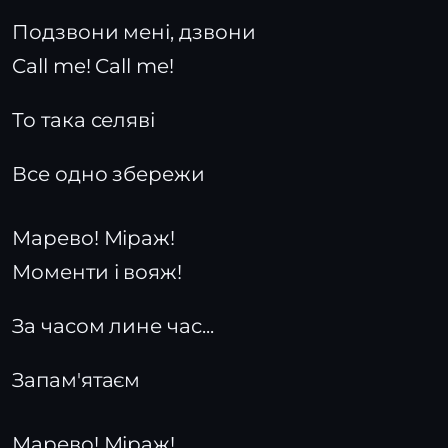
Подзвони мені, дзвони
Call me! Call me!
То така селяві
Все одно збережи
Марево! Міраж!
Моменти і вояж!
За часом лине час...
Запам'ятаєм
Марево! Міраж!