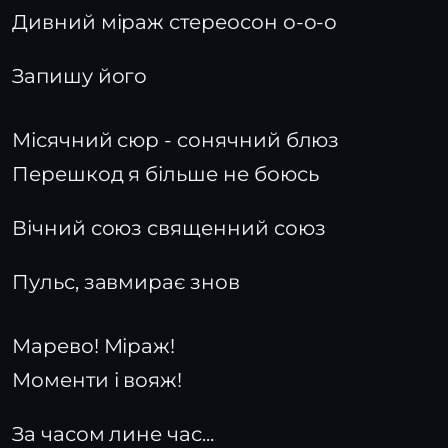
Дивний міраж стереосон о-о-о
Запишу його
Місячний сюр - cонячний блюз
Перешкод я більше не боюсь
Вічний союз священний союз
Пульс, завмирає знов
Марево! Міраж!
Моменти і вояж!
За часом лине час...