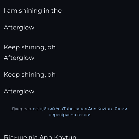
I am shining in the
Afterglow
Keep shining, oh
Afterglow
Keep shining, oh
Afterglow
Джерело:
офіційний YouTube канал Ann Kovtun
·
Як ми
перевіряємо тексти
Більше від Ann Kovtun