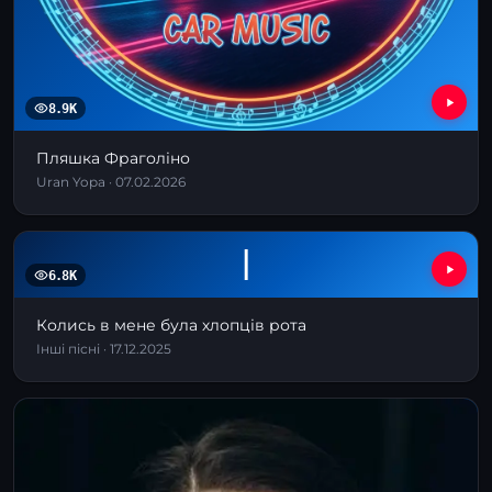
8.9K
Пляшка Фраголіно
Uran Yopa · 07.02.2026
І
6.8K
Колись в мене була хлопців рота
Інші пісні · 17.12.2025