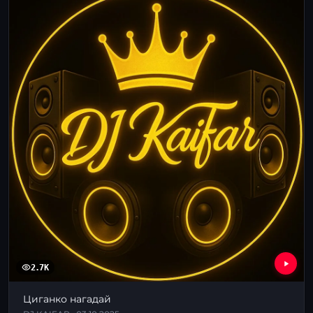
2.7K
Циганко нагадай