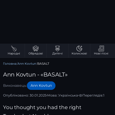
Народні
Обрядові
Дитячі
Колискові
Нові пісні
Головна
/
Ann Kovtun
/
BASALT
Ann Kovtun - «BASALT»
Виконавець:
Ann Kovtun
Опубліковано: 30.01.2025
Мова:
Українська
Переглядів:
1
You thought you had the right