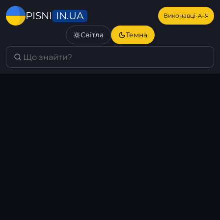
IN.UA
PISNI
·
Виконавці
А–Я
Світла
Темна