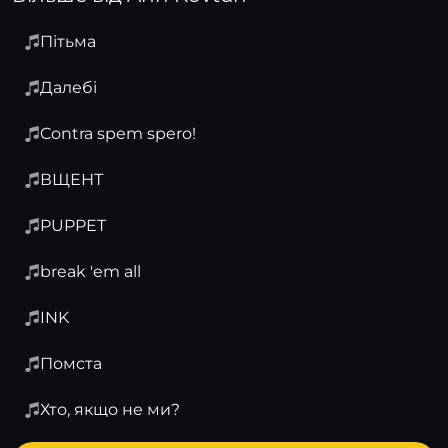
Пітьма
Далебі
Contra spem spero!
ВЩЕНТ
PUPPET
break 'em all
INK
Помста
Хто, якщо не ми?