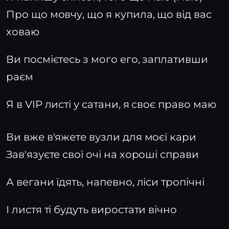
Про що мовчу, що я купила, що від вас
ховаю
Ви посмієтесь з мого его, заплативши
раєм
Я в VIP листі у сатани, я своє право маю
Ви вже в'яжете вузли для моєї кари
Зав'язуєте свої очі на хороші справи
А вегани їдять, напевно, ліси тропічні
І листя ті будуть виростати вічно