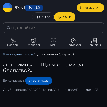
IN.UA
PISNI
·
Виконавці
А–Я
Світла
Темна
Народні
Обрядові
Дитячі
Колискові
Нові пісні
Головна
/
анастимоза
/
Що між нами за блядство?
анастимоза - «Що між нами за
блядство?»
Виконавець:
анастимоза
Опубліковано: 16.12.2024
Мова:
Українська
Переглядів:
13