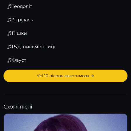
Теодоліт
3ігрілась
Пішки
Руді письменниці
Фауст
Усі 10 пісень анастимоза →
Схожі пісні