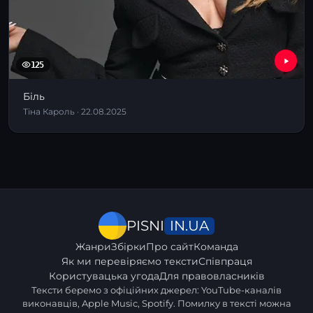
125
Біль
Тіна Кароль · 22.08.2025
IN.UA
PISNI
Жанри
Збірки
Про сайт
Команда
Як ми перевіряємо тексти
Співпраця
Користувацька угода
Для правовласників
Тексти беремо з офіційних джерел: YouTube-каналів
виконавців, Apple Music, Spotify. Помилку в тексті можна