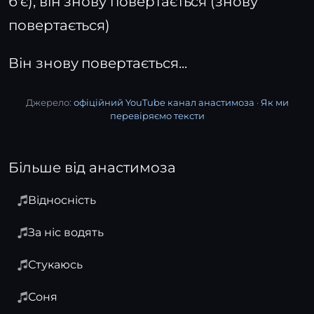
б'є), він знову повертається (знову
повертається)
Він знову повертається...
Джерело:
офіційний YouTube канал анастимоза
·
Як ми
перевіряємо тексти
Більше від анастимоза
Відносність
За ніс водять
Стукаюсь
Соня