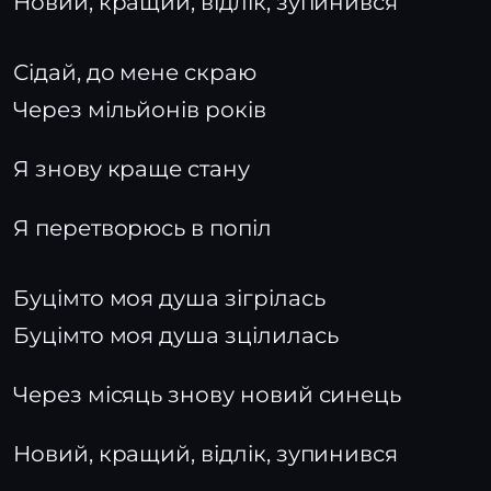
Новий, кращий, відлік, зупинився
Сідай, до мене скраю
Через мільйонів років
Я знову краще стану
Я перетворюсь в попіл
Буцімто моя душа зігрілась
Буцімто моя душа зцілилась
Через місяць знову новий синець
Новий, кращий, відлік, зупинився