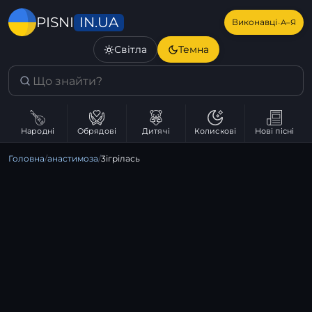
IN.UA
PISNI
·
Виконавці
А–Я
Світла
Темна
Народні
Обрядові
Дитячі
Колискові
Нові пісні
Головна
/
анастимоза
/
3ігрілась