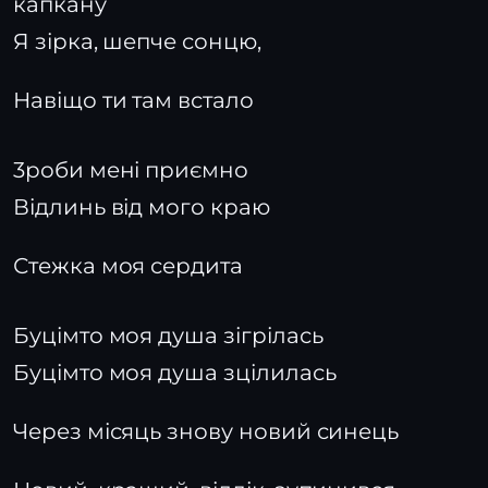
капкану
Я зірка, шепче сонцю,
Навіщо ти там встало
3роби мені приємно
Відлинь від мого краю
Стежка моя сердита
Буцімто моя душа зігрілась
Буцімто моя душа зцілилась
Через місяць знову новий синець