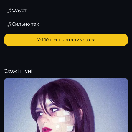
Фауст
Сильно так
Усі 10 пісень анастимоза →
Схожі пісні