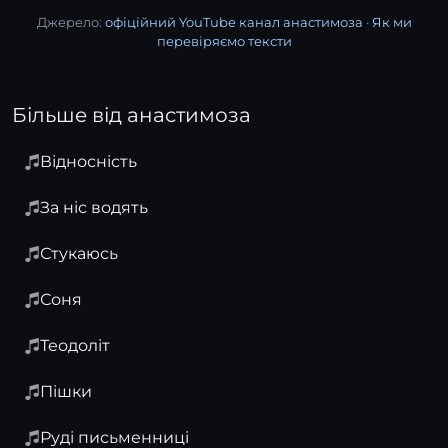
Джерело:
офіційний YouTube канал анастимоза
·
Як ми
перевіряємо тексти
Більше від анастимоза
Відносність
За ніс водять
Стукаюсь
Соня
Теодоліт
Пішки
Руді письменниці