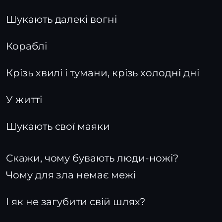
Шукають далекі вогні
Кораблі
Крізь хвилі і тумани, крізь холодні дні
У житті
Шукають свої маяки
Скажи, чому бувають люди-ножі?
Чому для зла немає межі
І як не загубити свій шлях?