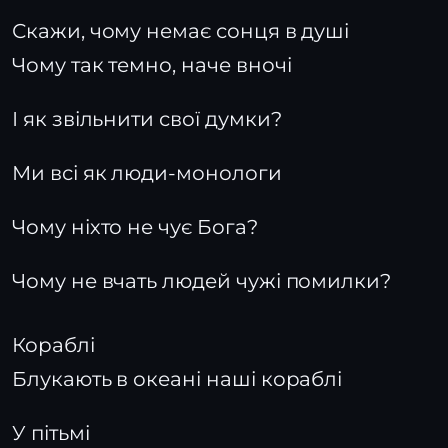
Скажи, чому немає сонця в душі
Чому так темно, наче вночі
І як звільнити свої думки?
Ми всі як люди-монологи
Чому ніхто не чує Бога?
Чому не вчать людей чужі помилки?
Кораблі
Блукають в океані наші кораблі
У пітьмі