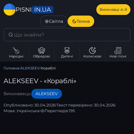
IN.UA
PISNI
·
Виконавці
А–Я
Світла
Темна
Народні
Обрядові
Дитячі
Колискові
Нові пісні
Головна
/
ALEKSEEV
/
Кораблі
ALEKSEEV - «Кораблі»
Виконавець:
ALEKSEEV
Опубліковано: 30.04.2026
Текст перевірено: 30.04.2026
Мова:
Українська
Переглядів:
195