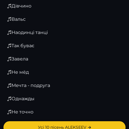
Дівчино
Вальс
Наодинці танці
Так буває
Завела
Не мёд
Мечта - подруга
Однажды
Не точно
Усі 10 пісень ALEKSEEV →