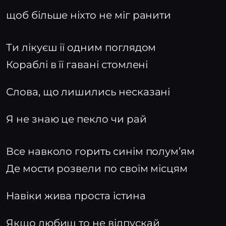
щоб більше ніхто не міг ранити
Ти лікуєш ії одним поглядом
Кораблі в її гавані стомлені
Слова, що лишились несказані
Я не знаю це пекло чи рай
Все навколо горить синім полумʼям
Де мости розвели по своїм місцям
Навіки жива проста істина
Якщо любиш то не відпускай