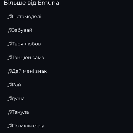
Більше від Emuna
Інстамоделі
Забувай
Твоя любов
Танцюй сама
Дай мені знак
Рай
душа
Танула
По міліметру