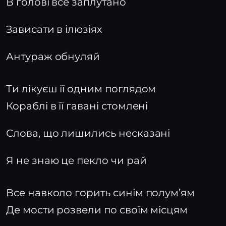
В голові все заплутано
Зависати в ілюзіях
Антураж обнуляй
Ти лікуєш ії одним поглядом
Кораблі в її гавані стомлені
Слова, що лишились несказані
Я не знаю це пекло чи рай
Все навколо горить синім полумʼям
Де мости розвели по своїм місцям