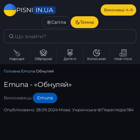
IN.UA
PISNI
·
Виконавці
А–Я
Світла
Темна
Народні
Обрядові
Дитячі
Колискові
Нові пісні
Головна
/
Emuna
/
Обнуляй
Emuna - «Обнуляй»
Виконавець:
Emuna
Опубліковано: 28.09.2024
Мова:
Українська
Переглядів:
184