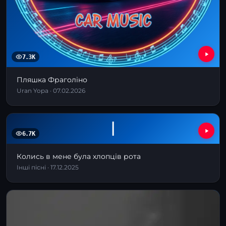
7.3K
Пляшка Фраголіно
Uran Yopa · 07.02.2026
І
6.7K
Колись в мене була хлопців рота
Інші пісні · 17.12.2025