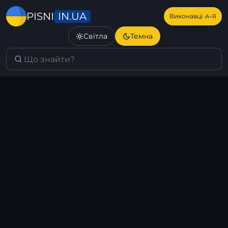
IN.UA
PISNI
·
Виконавці
А–Я
Світла
Темна