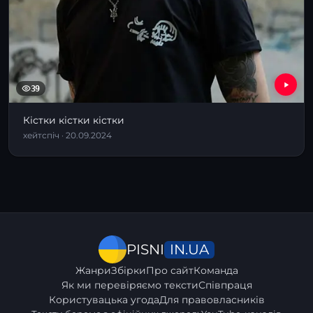
39
Кістки кістки кістки
хейтспіч · 20.09.2024
IN.UA
PISNI
Жанри
Збірки
Про сайт
Команда
Як ми перевіряємо тексти
Співпраця
Користувацька угода
Для правовласників