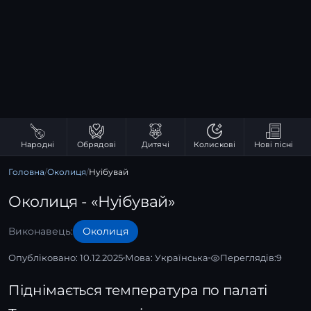
Народні
Обрядові
Дитячі
Колискові
Нові пісні
Головна
/
Околиця
/
Нуібувай
Околиця - «Нуібувай»
Виконавець:
Околиця
Опубліковано: 10.12.2025
Мова:
Українська
Переглядів:
9
Піднімається температура по палаті