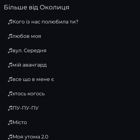
Більше від Околиця
Кого із нас полюбила ти?
любов моя
вул. Середня
мій авангард
все що в мене є
хтось когось
ПУ-ПУ-ПУ
Місто
Моя утома 2.0