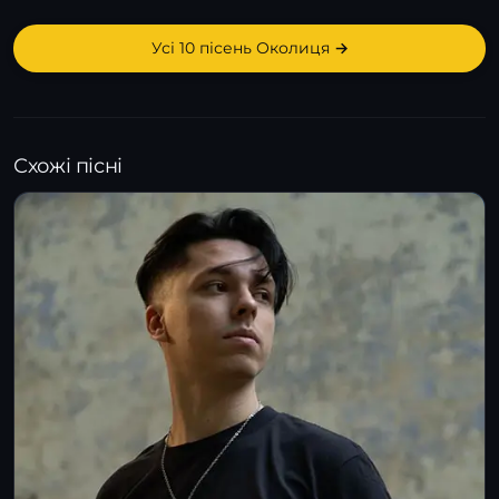
Усі 10 пісень Околиця →
Схожі пісні