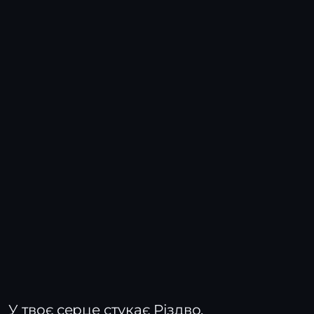
У твоє серце стукає Різдво,