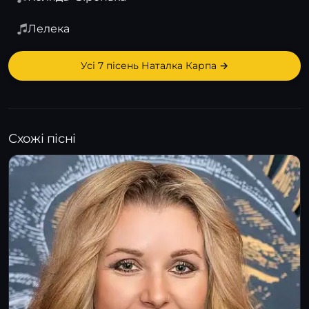
Лелека
Усі 7 пісень Наталка Карпа →
Схожі пісні