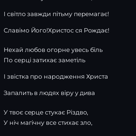
І світло завжди пітьму перемагає!
Славімо Його!Христос ся Рождає!
Нехай любов огорне увесь біль
По серці затихає заметіль
І звістка про народження Христа
Запалить в людях віру у дива
У твоє серце стукає Різдво,
У ніч магічну все стихає зло,