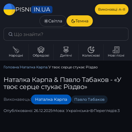
IN.UA
PISNI
·
Виконавці
А–Я
Світла
Темна
Народні
Обрядові
Дитячі
Колискові
Нові пісні
Головна
/
Наталка Карпа
/
У твоє серце стукає Різдво
Наталка Карпа & Павло Табаков - «У
твоє серце стукає Різдво»
Виконавець:
Наталка Карпа
Павло Табаков
Опубліковано: 26.12.2025
Мова:
Українська
Переглядів:
3