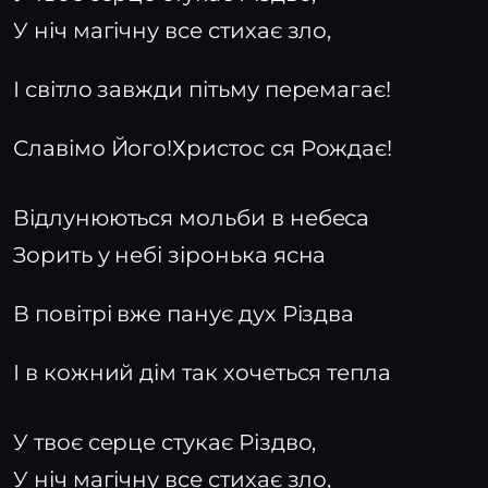
У ніч магічну все стихає зло,
І світло завжди пітьму перемагає!
Славімо Його!Христос ся Рождає!
Відлунюються мольби в небеса
Зорить у небі зіронька ясна
В повітрі вже панує дух Різдва
І в кожний дім так хочеться тепла
У твоє серце стукає Різдво,
У ніч магічну все стихає зло,