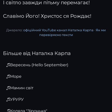
І світло завжди пітьму перемагає!
Славімо Його! Христос ся Рождає!
Джерело:
офіційний YouTube канал Наталка Карпа
·
Як ми
перевіряємо тексти
Більше від Наталка Карпа
Вересень (Hello September)
Море
Мамин світ
УРУРУ
Коляда "Зіронька"