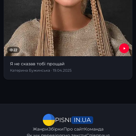
22
Я не сказав тобі прощай
Катерина Бужинська · 19.04.2025
IN.UA
PISNI
Жанри
Збірки
Про сайт
Команда
Як ми перевіряємо тексти
Співпраця