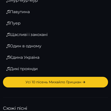
Мур-мур-мур
Павутина
Пуер
Щасливі і закохані
Один в одному
Єдина Україна
Дикі троянди
Усі 10 пісень Михайло Грицкан →
Схожі пісні