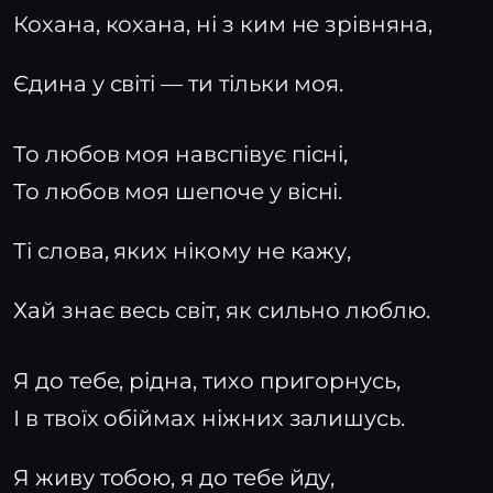
Кохана, кохана, ні з ким не зрівняна,
Єдина у світі — ти тільки моя.
То любов моя навспівує пісні,
То любов моя шепоче у вісні.
Ті слова, яких нікому не кажу,
Хай знає весь світ, як сильно люблю.
Я до тебе, рідна, тихо пригорнусь,
І в твоїх обіймах ніжних залишусь.
Я живу тобою, я до тебе йду,