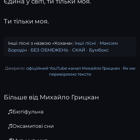
Єдина у світі, ти тільки моя.
Ти тільки моя.
Інші пісні з назвою «Кохана»:
Інші пісні
·
Максим
Бородін
·
БЕЗ ОБМЕЖЕНЬ
·
СКАЙ
·
Бумбокс
Джерело:
офіційний YouTube канал Михайло Грицкан
·
Як ми
перевіряємо тексти
Більше від Михайло Грицкан
Бютіфульна
Оксамитові сни