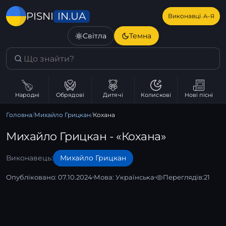
IN.UA
PISNI
·
Виконавці
А–Я
Світла
Темна
Народні
Обрядові
Дитячі
Колискові
Нові пісні
Головна
/
Михайло Грицкан
/
Кохана
Михайло Грицкан - «Кохана»
Виконавець:
Михайло Грицкан
Опубліковано: 07.10.2024
Мова:
Українська
Переглядів:
21