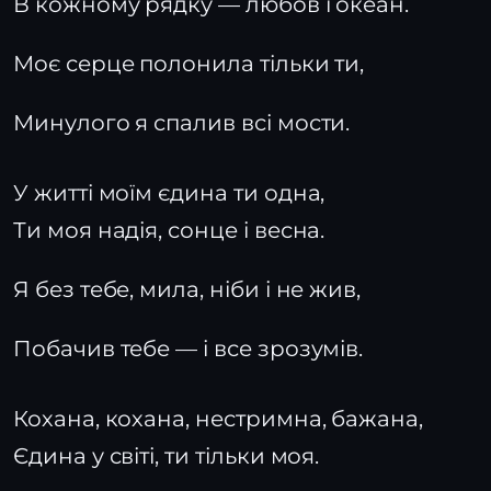
В кожному рядку — любов і океан.
Моє серце полонила тільки ти,
Минулого я спалив всі мости.
У житті моїм єдина ти одна,
Ти моя надія, сонце і весна.
Я без тебе, мила, ніби і не жив,
Побачив тебе — і все зрозумів.
Кохана, кохана, нестримна, бажана,
Єдина у світі, ти тільки моя.