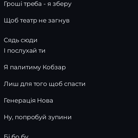
Гроші треба - я зберу
Щоб театр не загнув
Сядь сюди
І послухай ти
Я палитиму Кобзар
Лиш для того щоб спасти
Генерація Нова
Ну, попробуй зупини
Бі бо бу