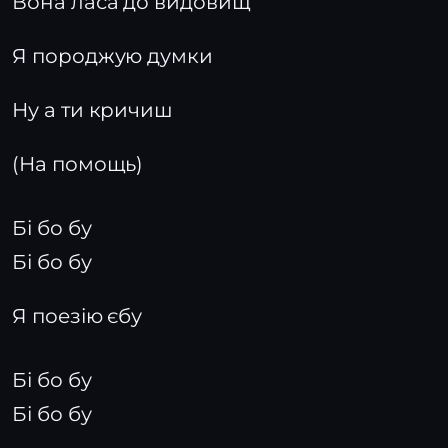
Вона ласа до видовищ
Я породжую думки
Ну а ти кричиш
(На помощь)
Бі бо бу
Бі бо бу
Я поезію єбу
Бі бо бу
Бі бо бу