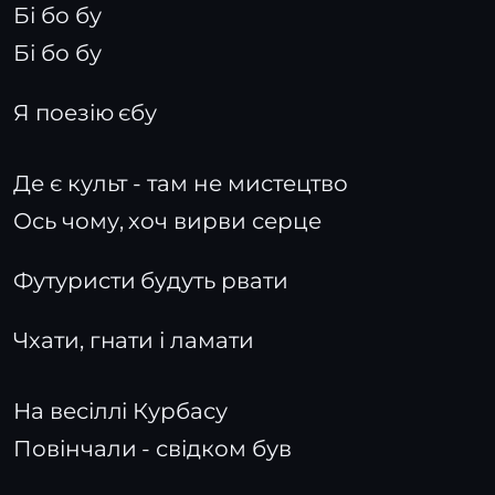
Бі бо бу
Бі бо бу
Я поезію єбу
Де є культ - там не мистецтво
Ось чому, хоч вирви серце
Футуристи будуть рвати
Чхати, гнати і ламати
На весіллі Курбасу
Повінчали - свідком був