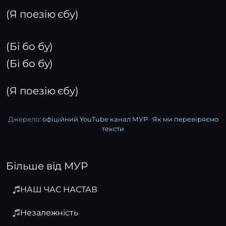
(Я поезію єбу)
(Бі бо бу)
(Бі бо бу)
(Я поезію єбу)
Джерело:
офіційний YouTube канал МУР
·
Як ми перевіряємо
тексти
Більше від МУР
НАШ ЧАС НАСТАВ
Незалежність