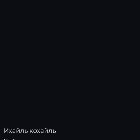
Ихайль кохайль