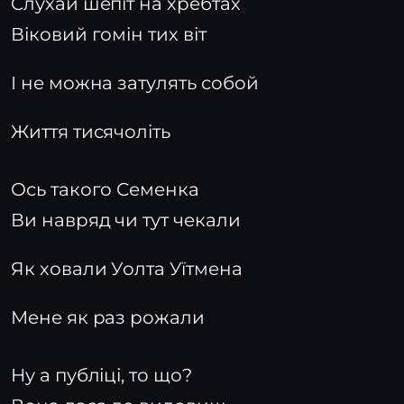
Cлухай шепіт на хребтах
Віковий гомін тих віт
І не можна затулять собой
Життя тисячоліть
Ось такого Семенка
Ви навряд чи тут чекали
Як ховали Уолта Уїтмена
Мене як раз рожали
Ну а публіці, то що?