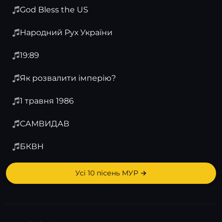
God Bless the US
Народний Рух України
19:89
Як розвалити імперію?
1 травня 1986
САМВИДАВ
БКВН
Усі 10 пісень МУР →