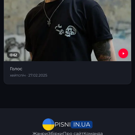
62
Голос
хейтспіч · 27.02.2025
IN.UA
PISNI
Жанри
Збірки
Про сайт
Команда