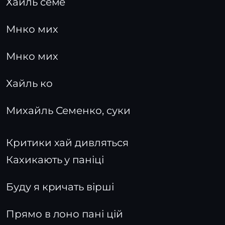
Хайль семе
Мнко мих
Мнко мих
Хайль ко
Михайль Семенко, суки
Критики хай дивляться
Кахикають у паніці
Буду я кричать вірші
Прямо в лоно пані цій