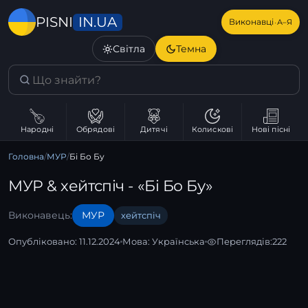
IN.UA
PISNI
·
Виконавці
А–Я
Світла
Темна
Народні
Обрядові
Дитячі
Колискові
Нові пісні
Головна
/
МУР
/
Бі Бо Бу
МУР & хейтспіч - «Бі Бо Бу»
Виконавець:
МУР
хейтспіч
Опубліковано: 11.12.2024
Мова:
Українська
Переглядів:
222