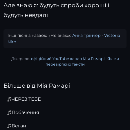
Але знаю я: будуть спроби хороші і
будуть невдалі
Інші пісні з назвою «Не знаю»:
Анна Трінчер
·
Victoria
Niro
Джерело:
офіційний YouTube канал Мія Рамарі
·
Як ми
перевіряємо тексти
Більше від Мія Рамарі
ЧЕРЕЗ ТЕБЕ
Побачення
Веган