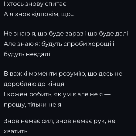
І хтось знову спитає
А я знов відповім, що...
Не знаю я, що буде зараз і що буде далі
Але знаю я: будуть спроби хороші і
будуть невдалі
В важкі моменти розумію, що десь не
доробляю до кінця
І кожен робить, як уміє але не я —
прошу, тільки не я
Знов немає сил, знов немає рук, не
хватить