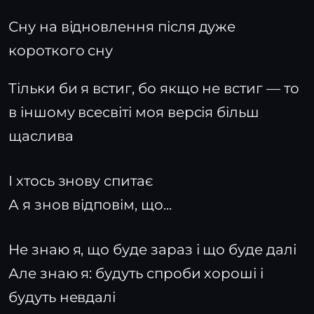
Сну на відновлення після дуже
короткого сну
Тільки би я встиг, бо якщо не встиг — то
в іншому всесвіті моя версія більш
щаслива
І хтось знову спитає
А я знов відповім, що...
Не знаю я, що буде зараз і що буде далі
Але знаю я: будуть спроби хороші і
будуть невдалі