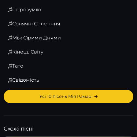
не розумію
Сонячні Сплетіння
Між Сірими Днями
Кінець Світу
Тато
Свідомість
Усі 10 пісень Мія Рамарі →
Схожі пісні