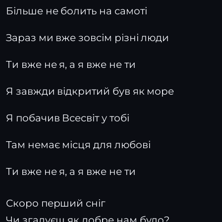
Більше не болить на самоті
Зараз ми вже зовсім різні люди
Ти вже не я, а я вже не ти
Я завжди відкритий був як море
Я побачив Всесвіт у тобі
Там немає місця для любові
Ти вже не я, а я вже не ти
Скоро перший сніг
Чи згадуєш як добре нам було?