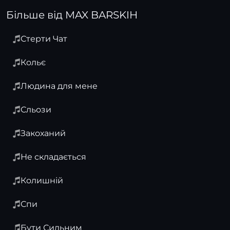
Більше від MAX BARSKIH
Стерти Чат
Кольє
Людина для мене
Сльози
Закоханий
Не складається
Колишній
Спи
Бути Сильним