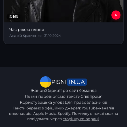
163
Час рікою пливе
Андрій Кравченко · 31.10.2024
IN.UA
PISNI
Жанри
Збірки
Про сайт
Команда
Як ми перевіряємо тексти
Співпраця
Користувацька угода
Для правовласників
Тексти беремо з офіційних джерел: YouTube-каналів
виконавців, Apple Music, Spotify. Помилку в тексті можна
повідомити через
сторінку співпраці
.