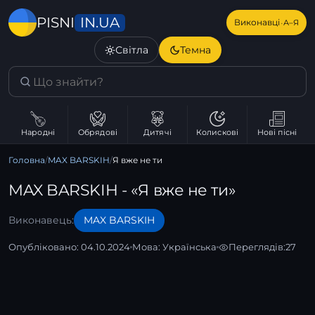
IN.UA
PISNI
·
Виконавці
А–Я
Світла
Темна
Народні
Обрядові
Дитячі
Колискові
Нові пісні
Головна
/
MAX BARSKIH
/
Я вже не ти
MAX BARSKIH - «Я вже не ти»
Виконавець:
MAX BARSKIH
Опубліковано: 04.10.2024
Мова:
Українська
Переглядів:
27