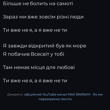
Більше не болить на самоті
Зараз ми вже зовсім різні люди
Ти вже не я, а я вже не ти
Я завжди відкритий був як море
Я побачив Всесвіт у тобі
Там немає місця для любові
Ти вже не я, а я вже не ти
Джерело:
офіційний YouTube канал MAX BARSKIH
·
Як ми
перевіряємо тексти