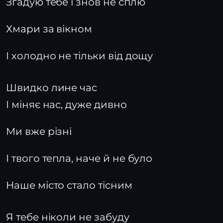
Згадую тебе і знов не сплю
Хмари за вікном
І холодно не тільки від дощу
Швидко лине час
І міняє нас, дуже дивно
Ми вже різні
І твого тепла, наче й не було
Наше місто стало тісним
Я тебе ніколи не забуду