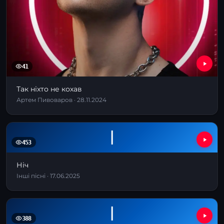
41
Так ніхто не кохав
Артем Пивоваров · 28.11.2024
І
453
Ніч
Інші пісні · 17.06.2025
І
388