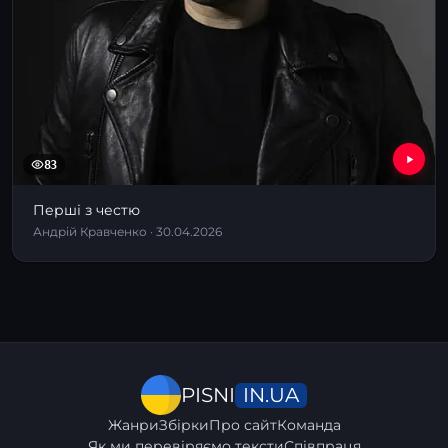
83
Перші з честю
Андрій Кравченко · 30.04.2026
IN.UA
PISNI
Жанри
Збірки
Про сайт
Команда
Як ми перевіряємо тексти
Співпраця