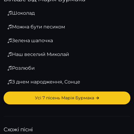
Шоколад
Можна бути песиком
Зелена шапочка
Наш веселий Миколай
Розлюби
З днем народження, Сонце
Усі 7 пісень Марія Бурмака →
Схожі пісні