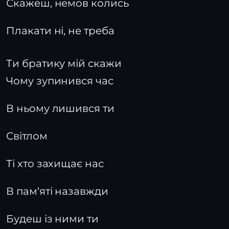
Скажеш, немов колись
Плакати ні, не треба
Ти братику мій скажи
Чому зупинився час
В ньому лишився ти
Світлом
Ті хто захищає нас
В пам‘яті назавжди
Будеш із ними ти