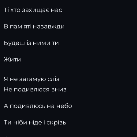
Ті хто захищає нас
В пам‘яті назавжди
Будеш із ними ти
Жити
Я не затамую сліз
Не подивлюся вниз
А подивлюсь на небо
Ти ніби ніде і скрізь