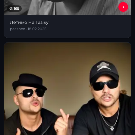
108
Летимо На Тазіку
paashee · 18.02.2025