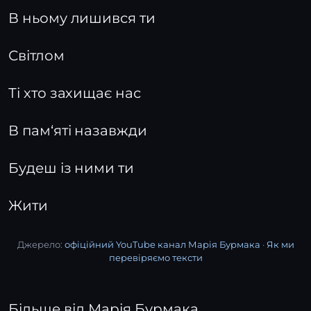
В ньому лишився ти
Світлом
Ті хто захищає нас
В пам‘яті назавжди
Будеш із ними ти
Жити
Джерело:
офіційний YouTube канал Марія Бурмака
·
Як ми
перевіряємо тексти
Більше від Марія Бурмака