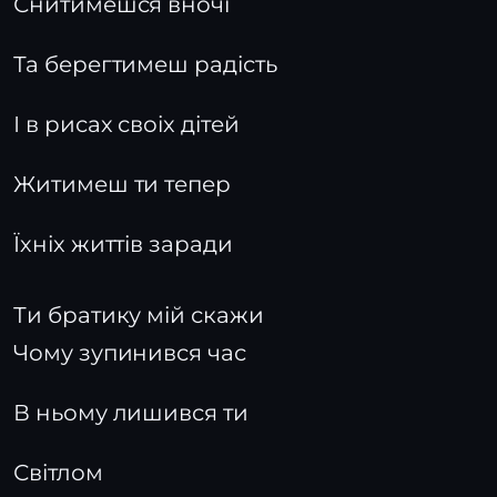
Снитимешся вночі
Та берегтимеш радість
І в рисах своіх дітей
Житимеш ти тепер
Їхніх життів заради
Ти братику мій скажи
Чому зупинився час
В ньому лишився ти
Світлом