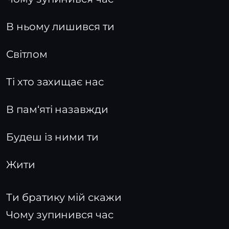
В ньому лишився ти
Світлом
Ті хто захищає нас
В пам‘яті назавжди
Будеш із ними ти
Жити
Ти братику мій скажи
Чому зупинився час