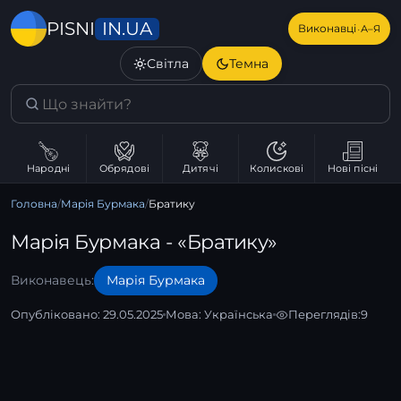
IN.UA
PISNI
·
Виконавці
А–Я
Світла
Темна
Народні
Обрядові
Дитячі
Колискові
Нові пісні
Головна
/
Марія Бурмака
/
Братику
Марія Бурмака - «Братику»
Виконавець:
Марія Бурмака
Опубліковано: 29.05.2025
Мова:
Українська
Переглядів:
9