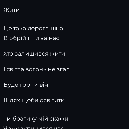
Жити
Це така дорога ціна
В обрій піти за нас
Хто залишився жити
І світла вогонь не згас
Буде горіти він
Шлях щоби освітити
Ти братику мій скажи
Чому зупинився час