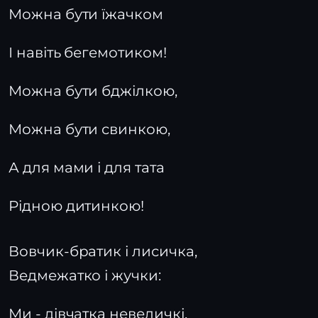
Можна бути їжачком
І навіть бегемотиком!
Можна бути бджілкою,
Можна бути свинкою,
А для мами і для тата
Рідною дитинкою!
Вовчик-братик і лисичка,
Ведмежатко і жучки:
Ми - дівчатка невеличкі,