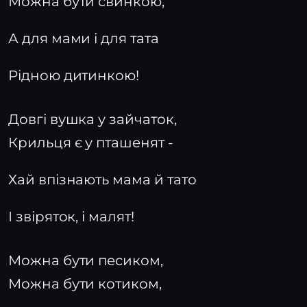
Можна бути свинкою,
А для мами і для тата
Рідною дитинкою!
Довгі вушка у зайчаток,
Крильця є у пташенят -
Хай впізнають мама й тато
І звіряток, і малят!
Можна бути песиком,
Можна бути котиком,