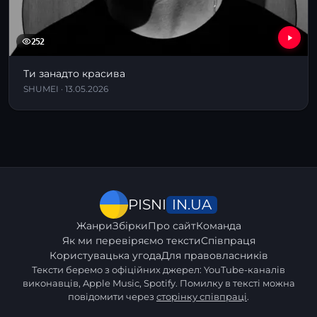
252
Ти занадто красива
SHUMEI · 13.05.2026
IN.UA
PISNI
Жанри
Збірки
Про сайт
Команда
Як ми перевіряємо тексти
Співпраця
Користувацька угода
Для правовласників
Тексти беремо з офіційних джерел: YouTube-каналів
виконавців, Apple Music, Spotify. Помилку в тексті можна
повідомити через
сторінку співпраці
.