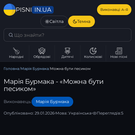
IN.UA
PISNI
·
Виконавці
А–Я
Світла
Темна
Народні
Обрядові
Дитячі
Колискові
Нові пісні
Головна
/
Марія Бурмака
/
Можна бути песиком
Марія Бурмака - «Можна бути
песиком»
Виконавець:
Марія Бурмака
Опубліковано: 29.01.2026
Мова:
Українська
Переглядів:
5