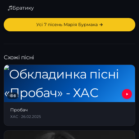
Братику
Усі 7 пісень Марія Бурмака →
Схожі пісні
8
Пробач
ХАС · 26.02.2025