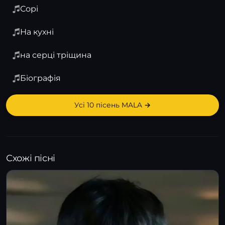
Сорі
На кухні
на серці тріщина
Біографія
Усі 10 пісень MALA →
Схожі пісні