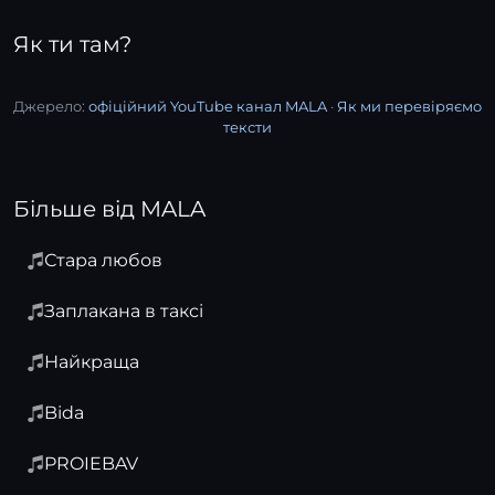
Як ти там?
Джерело:
офіційний YouTube канал MALA
·
Як ми перевіряємо
тексти
Більше від MALA
Стара любов
Заплакана в таксі
Найкраща
Bida
PROIEBAV