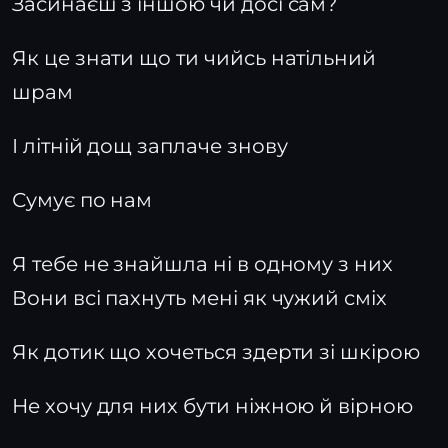
Засинаєш з іншою чи досі сам?
Як це знати що ти чийсь натільний
шрам
І літній дощ заплаче знову
Сумує по нам
Я тебе не знайшла ні в одному з них
Вони всі пахнуть мені як чужий сміх
Як дотик що хочеться здерти зі шкірою
Не хочу для них бути ніжною й вірною