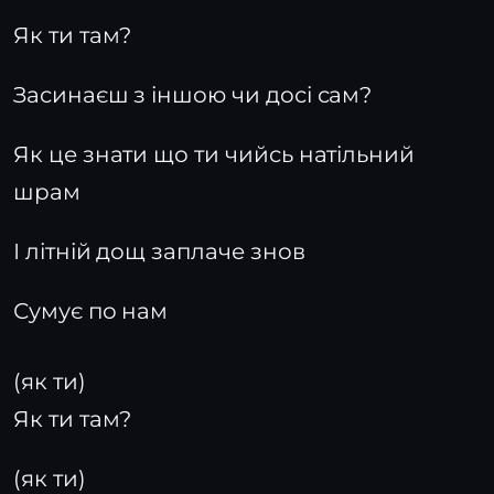
Як ти там?
Засинаєш з іншою чи досі сам?
Як це знати що ти чийсь натільний
шрам
І літній дощ заплаче знов
Сумує по нам
(як ти)
Як ти там?
(як ти)