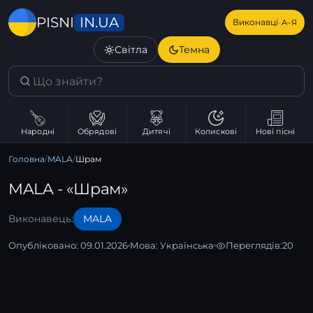
IN.UA
PISNI
·
Виконавці
А–Я
Світла
Темна
Народні
Обрядові
Дитячі
Колискові
Нові пісні
Головна
/
MALA
/
Шрам
MALA - «Шрам»
Виконавець:
MALA
Опубліковано: 09.01.2026
Мова:
Українська
Переглядів:
20