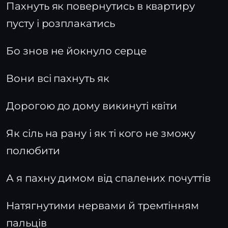
Пахнуть як повернутись в квартиру
пусту і розплакатись
Бо знов не йокнуло серце
Вони всі пахнуть як
Дорогою до дому викинуті квіти
Як сіль на рану і як ті кого не зможу
полюбити
А я пахну димом від спалених почуттів
Натягнутими нервами й тремтінням
пальців