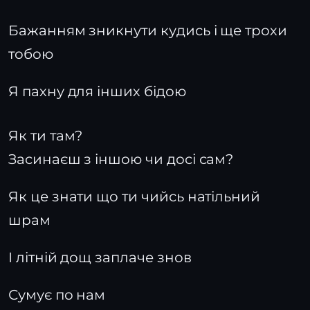
Бажанням зникнути кудись і ще трохи
тобою
Я пахну для інших бідою
Як ти там?
Засинаєш з іншою чи досі сам?
Як це знати що ти чийсь натільний
шрам
І літній дощ заплаче знов
Сумує по нам