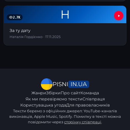
Н
2.7K
За ту дату
Наталія Гордієнко · 17.11.2025
IN.UA
PISNI
Жанри
Збірки
Про сайт
Команда
Як ми перевіряємо тексти
Співпраця
Користувацька угода
Для правовласників
Тексти беремо з офіційних джерел: YouTube-каналів
виконавців, Apple Music, Spotify. Помилку в тексті можна
повідомити через
сторінку співпраці
.