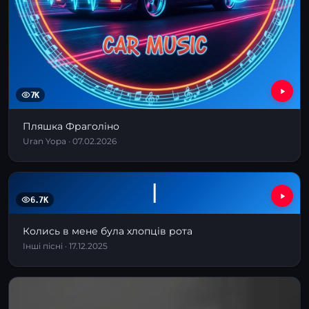
7K
Пляшка Фраголіно
Uran Yopa · 07.02.2026
І
6.7K
Колись в мене була хлопців рота
Інші пісні · 17.12.2025