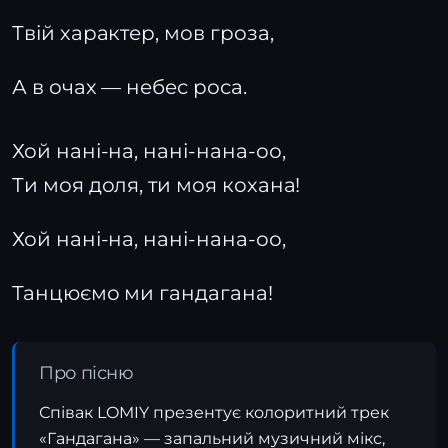
Твій характер, мов гроза,
А в очах — небес роса.
Хой нані-на, нані-нана-оо,
Ти моя доля, ти моя кохана!
Хой нані-на, нані-нана-оо,
Танцюємо ми гандагана!
Про пісню
Співак LOMIY презентує колоритний трек
«Гандагана» — запальний музичний мікс,