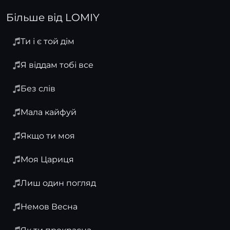
Більше від LOMIY
Ти і є той дім
Я віддам тобі все
Без слів
Мала кайфуй
Якщо ти моя
Моя Цариця
Лиш один погляд
Немов Весна