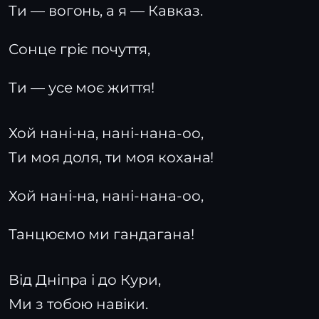
Ти — вогонь, а я — Кавказ.
Сонце гріє почуття,
Ти — усе моє життя!
Хой нані-на, нані-нана-оо,
Ти моя доля, ти моя кохана!
Хой нані-на, нані-нана-оо,
Танцюємо ми гандагана!
Від Дніпра і до Кури,
Ми з тобою навіки.