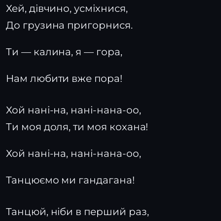
Хей, дівчино, усміхнися,
До грузина пригорнися.
Ти — калина, я — гора,
Нам любити вже пора!
Хой нані-на, нані-нана-оо,
Ти моя доля, ти моя кохана!
Хой нані-на, нані-нана-оо,
Танцюємо ми гандагана!
Танцюй, ніби в перший раз,