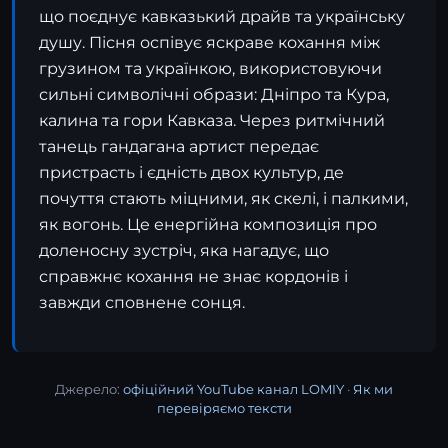
що поєднує кавказький драйв та українську
душу. Пісня оспівує яскраве кохання між
грузином та українкою, використовуючи
сильні символічні образи: Дніпро та Кура,
калина та гори Кавказа. Через ритмічний
танець гандагана артист передає
пристрасть і єдність двох культур, де
почуття стають міцними, як скелі, і палкими,
як вогонь. Це енергійна композиція про
доленосну зустріч, яка нагадує, що
справжнє кохання не знає кордонів і
завжди сповнене сонця.
Джерело:
офіційний YouTube канал LOMIY
·
Як ми
перевіряємо тексти