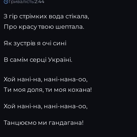
Тривалість:
2:44
З гір стрімких вода стікала,
Про красу твою шептала.
Як зустрів я очі сині
В самім серці Україні.
Хой нані-на, нані-нана-оо,
Ти моя доля, ти моя кохана!
Хой нані-на, нані-нана-оо,
Танцюємо ми гандагана!