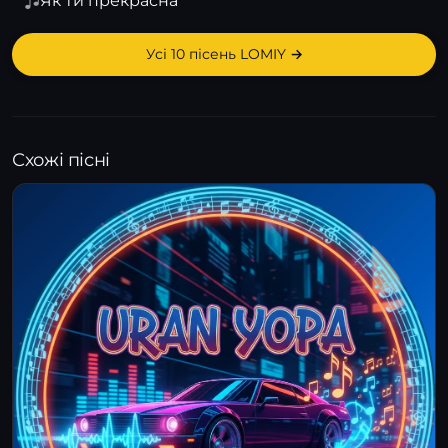
Як ти прекрасна
Усі 10 пісень LOMIY →
Схожі пісні