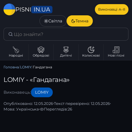
IN.UA
PISNI
·
Виконавці
А–Я
Світла
Темна
Народні
Обрядові
Дитячі
Колискові
Нові пісні
Головна
/
LOMIY
/
Гандагана
LOMIY - «Гандагана»
Виконавець:
LOMIY
Опубліковано: 12.05.2026
Текст перевірено: 12.05.2026
Мова:
Українська
Переглядів:
26