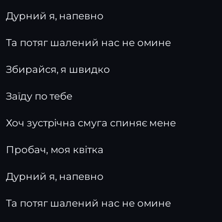
Дурний я, напевно
Та потяг шалений нас не омине
Збирайся, я швидко
Заїду по тебе
Хоч зустрічна смуга спиняє мене
Пробач, моя квітка
Дурний я, напевно
Та потяг шалений нас не омине