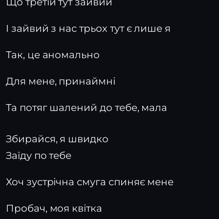
Що третій тут зайвий
І зайвий з нас трьох тут є лише я
Так, це аномально
Для мене, принаймні
Та потяг шалений до тебе, мала
Збирайся, я швидко
Заїду по тебе
Хоч зустрічна смуга спиняє мене
Пробач, моя квітка