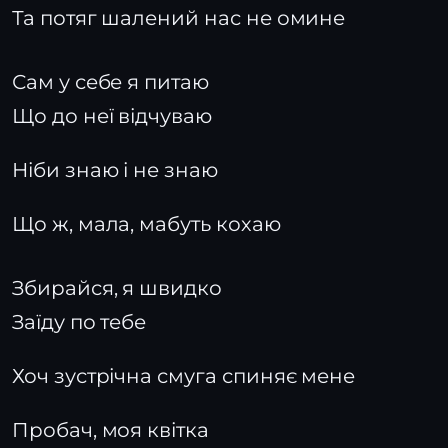
Та потяг шалений нас не омине
Сам у себе я питаю
Що до неї відчуваю
Ніби знаю і не знаю
Що ж, мала, мабуть кохаю
Збирайся, я швидко
Заїду по тебе
Хоч зустрічна смуга спиняє мене
Пробач, моя квітка