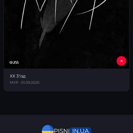
255
XX 3'їзд
МУР · 01.09.2025
IN.UA
PISNI