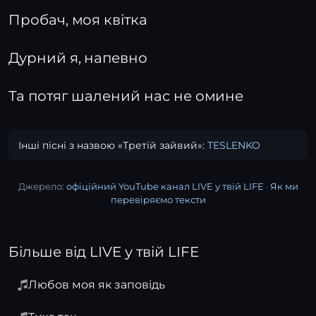
Пробач, моя квітка
Дурний я, напевно
Та потяг шалений нас не омине
Інші пісні з назвою «Третій зайвий»:
TESLENKO
Джерело:
офіційний YouTube канал LIVE у твій LIFE
·
Як ми
перевіряємо тексти
Більше від LIVE у твій LIFE
Любов моя як заповідь