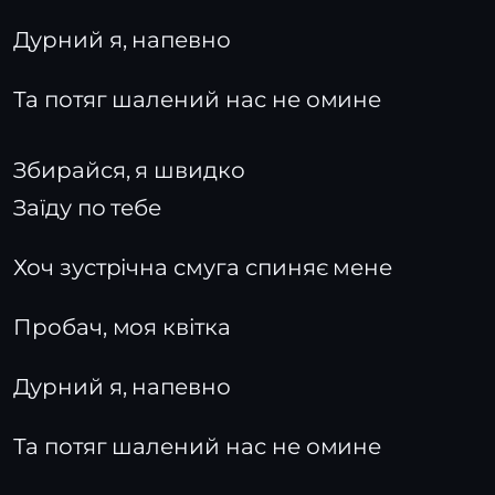
Дурний я, напевно
Та потяг шалений нас не омине
Збирайся, я швидко
Заїду по тебе
Хоч зустрічна смуга спиняє мене
Пробач, моя квітка
Дурний я, напевно
Та потяг шалений нас не омине