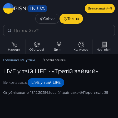
IN.UA
PISNI
·
Виконавці
А–Я
Світла
Темна
Народні
Обрядові
Дитячі
Колискові
Нові пісні
Головна
/
LIVE у твій LIFE
/
Третій зайвий
LIVE у твій LIFE - «Третій зайвий»
Виконавець:
LIVE у твій LIFE
Опубліковано: 13.12.2025
Мова:
Українська
Переглядів:
35