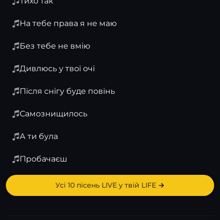
Тихо так
На тебе права я не маю
Без тебе не вмію
Дивлюсь у твої очі
Після снігу буде повінь
Самознищилось
А ти була
Пробачаєш
Усі 10 пісень LIVE у твій LIFE →