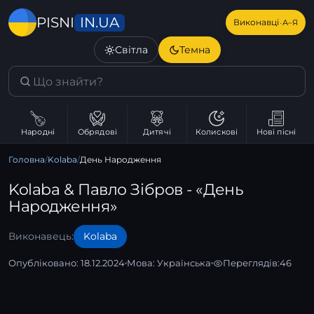
IN.UA
PISNI
·
Виконавці
А–Я
Світла
Темна
Народні
Обрядові
Дитячі
Колискові
Нові пісні
Головна
/
Kolaba
/
День Народження
Kolaba & Павло Зібров - «День
Народження»
Виконавець:
Kolaba
Опубліковано: 18.12.2024
Мова:
Українська
Переглядів:
46