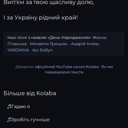
Вип'єм за твою щасливу долю,
І за Україну рідний край!
Інші пісні з назвою «День Народження»:
Жанна
Лтавська
·
Михайло Грицкан
·
Андрій Князь
·
YAROMIYA
·
Іво Бобул
Джерело:
офіційний YouTube канал Kolaba
·
Як ми
перевіряємо тексти
Більше від Kolaba
Гадаю я
Зробіть гучніше