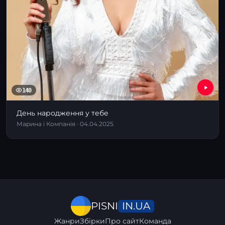
140
День народження у тебе
Марина і Компанія · 04.04.2025
IN.UA
PISNI
Жанри
Збірки
Про сайт
Команда