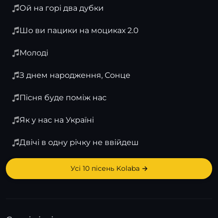
Ой на горі два дубки
Шо ви пацики на моциках 2.0
Молодi
З днем народження, Сонце
Пісня буде поміж нас
Як у нас на Україні
Двічі в одну річку не ввійдеш
Усі 10 пісень Kolaba →