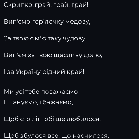
Скрипко, грай, грай, грай!
Вип'ємо горілочку медову,
За твою сім'ю таку чудову,
Вип'єм за твою щасливу долю,
І за Україну рідний край!
Ми усі тебе поважаємо
І шануємо, і бажаємо,
Щоб сто літ тобі ще любилося,
Щоб збулося все, що наснилося.