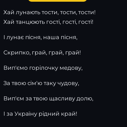
Хай лунають тости, тости, тости!
Хай танцюють гості, гості, гості!
І лунає пісня, наша пісня,
Скрипко, грай, грай, грай!
Вип'ємо горілочку медову,
За твою сім'ю таку чудову,
Вип'єм за твою щасливу долю,
І за Україну рідний край!