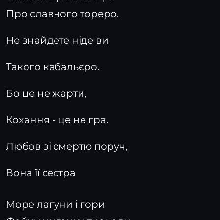
Про славного тореро.
Не знайдете ніде ви
Такого кабальєро.
Бо це не жарти,
Кохання - це не гра.
Любов зі смертю поруч,
Вона її сестра
Море лагуни і гори