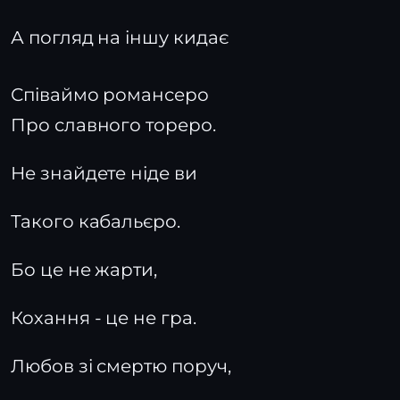
А погляд на іншу кидає
Співаймо романсеро
Про славного тореро.
Не знайдете ніде ви
Такого кабальєро.
Бо це не жарти,
Кохання - це не гра.
Любов зі смертю поруч,