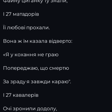
Файну циганку ту знали,
І 27 матадорів
Її любові прохали.
Вона ж їм казала відверто:
«Я у кохання не граю
Попереджаю, що смертю
За зраду я завжди караю".
І 27 кавалерів
Очі зронили додолу,