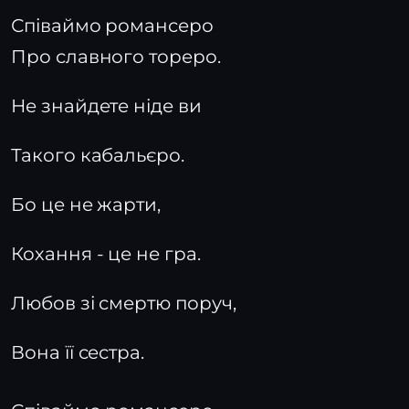
Співаймо романсеро
Про славного тореро.
Не знайдете ніде ви
Такого кабальєро.
Бо це не жарти,
Кохання - це не гра.
Любов зі смертю поруч,
Вона її сестра.