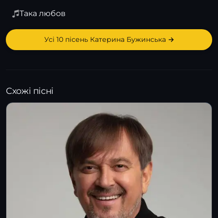
Така любов
Усі 10 пісень Катерина Бужинська →
Схожі пісні