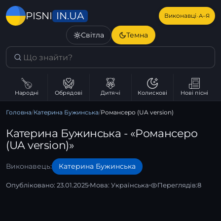
IN.UA
PISNI
·
Виконавці
А–Я
Світла
Темна
Народні
Обрядові
Дитячі
Колискові
Нові пісні
Головна
/
Катерина Бужинська
/
Романсеро (UA version)
Катерина Бужинська - «Романсеро
(UA version)»
Виконавець:
Катерина Бужинська
Опубліковано: 23.01.2025
Мова:
Українська
Переглядів:
8