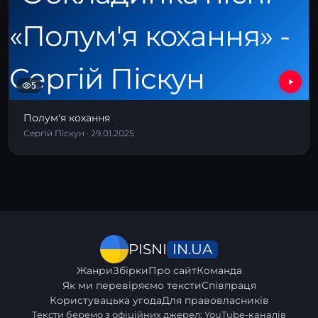
5
Полум'я кохання
Сергій Піскун · 29.01.2025
IN.UA
PISNI
Жанри
Збірки
Про сайт
Команда
Як ми перевіряємо тексти
Співпраця
Користувацька угода
Для правовласників
Тексти беремо з офіційних джерел: YouTube-каналів