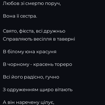
Любов зі смертю поруч,
Вона її сестра.
Свято, фієста, всі дружньо
Справляють весілля в таверні
В білому юна красуня
В чорному - красень тореро
Всі його радісно, гучно
З одруженням щиро вітають
А він наречену цілує,