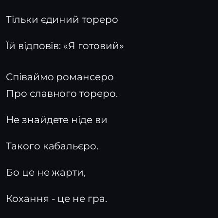
Тільки єдиний тореро
Їй відповів: «Я готовий»
Співаймо романсеро
Про славного тореро.
Не знайдете ніде ви
Такого кабальєро.
Бо це не жарти,
Кохання - це не гра.