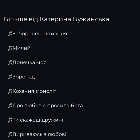
Більше від Катерина Бужинська
Заборонене кохання
Милий
Донечка моя
Зорепад
Кохання моноліт
Про любов я просила Бога
Ти скажеш дружині
Вириваюсь з любові