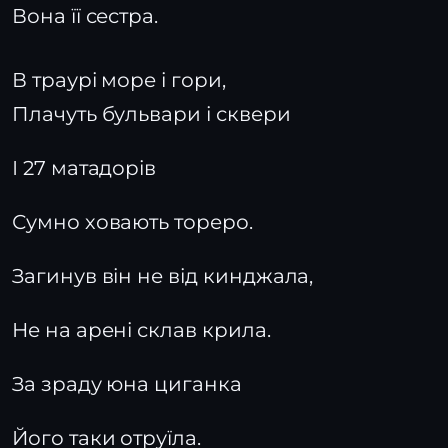
Вона її сестра.
В траурі море і гори,
Плачуть бульвари і сквери
І 27 матадорів
Сумно ховають тореро.
Загинув він не від кинджала,
Не на арені склав крила.
За зраду юна циганка
Його таки отруїла.