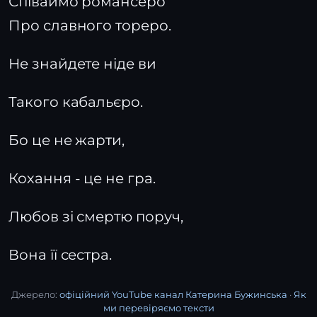
Співаймо романсеро
Про славного тореро.
Не знайдете ніде ви
Такого кабальєро.
Бо це не жарти,
Кохання - це не гра.
Любов зі смертю поруч,
Вона її сестра.
Джерело:
офіційний YouTube канал Катерина Бужинська
·
Як
ми перевіряємо тексти