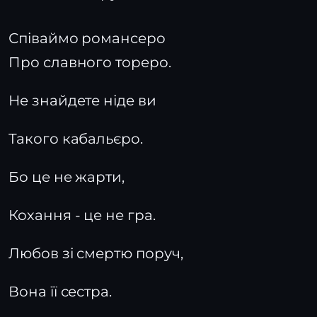
Співаймо романсеро
Про славного тореро.
Не знайдете ніде ви
Такого кабальєро.
Бо це не жарти,
Кохання - це не гра.
Любов зі смертю поруч,
Вона її сестра.