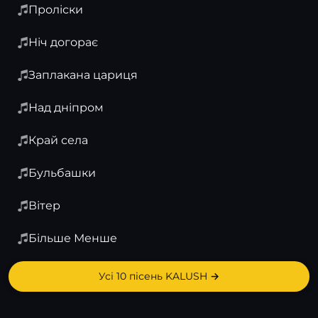
Проліски
Ніч догорає
Заплакана цариця
Над дніпром
Край села
Бульбашки
Вітер
Більше Менше
Усі 10 пісень KALUSH →