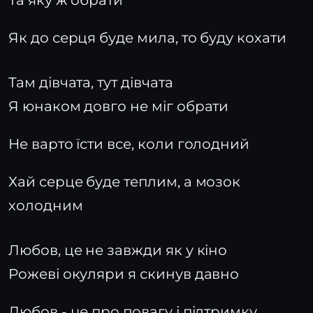
Та яку ж обрати
Як до серця буде мила, то буду кохати
Там дівчата, тут дівчата
Я юнаком довго не міг обрати
Не варто їсти все, коли голодний
Хай серце буде теплим, а мозок
холодним
Любов, це не завжди як у кіно
Рожеві окуляри я скинув давно
Любов - це про повагу і підтримку