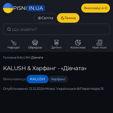
IN.UA
PISNI
·
Виконавці
А–Я
Світла
Темна
Народні
Обрядові
Дитячі
Колискові
Нові пісні
Головна
/
KALUSH
/
Дівчата
KALUSH & Харфанг - «Дівчата»
Виконавець:
KALUSH
Харфанг
Опубліковано: 12.12.2024
Мова:
Українська
Переглядів:
15