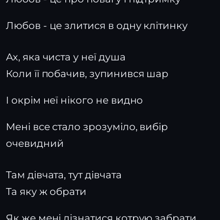
Любов - це злитися в одну клітинку
Ах, яка чиста у неї душа
Коли її побачив, зупинився шар
І окрім неї нікого не видно
Мені все стало зрозуміло, вибір
очевидний
Там дівчата, тут дівчата
Та яку ж обрати
Як же мені дізнатися котрую забрати