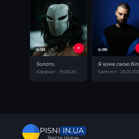
501
288
Золото
Я взяв свою біл
Харфанг · 19.03.2026
Santorin · 23.01.20
IN.UA
PISNI
Тексти пісень