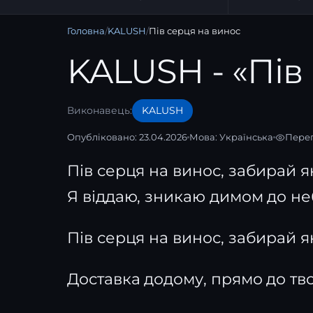
Головна
/
KALUSH
/
Пів серця на винос
KALUSH - «Пів
Виконавець:
KALUSH
Опубліковано: 23.04.2026
Мова:
Українська
Перег
Пів серця на винос, забирай 
Я віддаю, зникаю димом до не
Пів серця на винос, забирай 
Доставка додому, прямо до тв