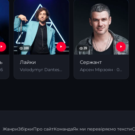
108
39
ь
Лайки
Сержант
26
Volodymyr Dantes · 12.03.2026
Арсен Мірзоян · 08.01.2025
Жанри
Збірки
Про сайт
Команда
Як ми перевіряємо тексти
С