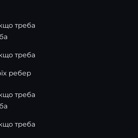
якщо треба
ба
якщо треба
оїх ребер
якщо треба
ба
якщо треба