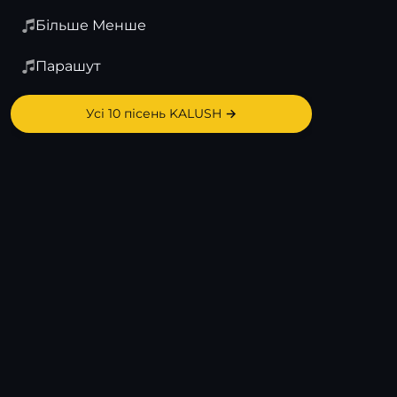
Більше Менше
Парашут
Усі 10 пісень KALUSH →