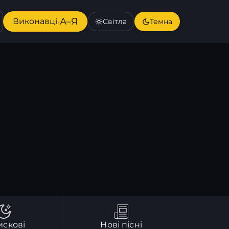
А–Я
Виконавці
Світла
Темна
·
искові
Нові пісні