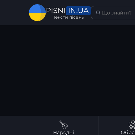
IN.UA
PISNI
Тексти пісень
Народні
Обря