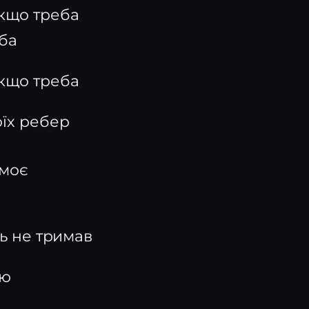
якщо треба
ба
якщо треба
оїх ребер
 моє
ть не тримав
ою