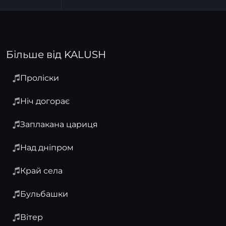
Більше від KALUSH
Проліски
Ніч догорає
Заплакана цариця
Над дніпром
Край села
Бульбашки
Вітер