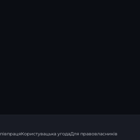
півпраця
Користувацька угода
Для правовласників