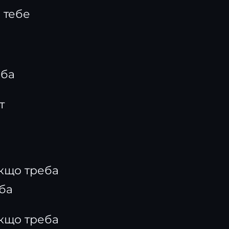
ю тебе
еба
т
якщо треба
ба
якщо треба