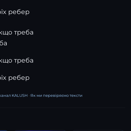
оїх ребер
якщо треба
ба
якщо треба
оїх ребер
 канал KALUSH
·
Як ми перевіряємо тексти