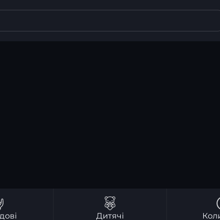
дові
Дитячі
Кол