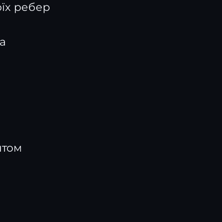
оїх ребер
ла
нтом