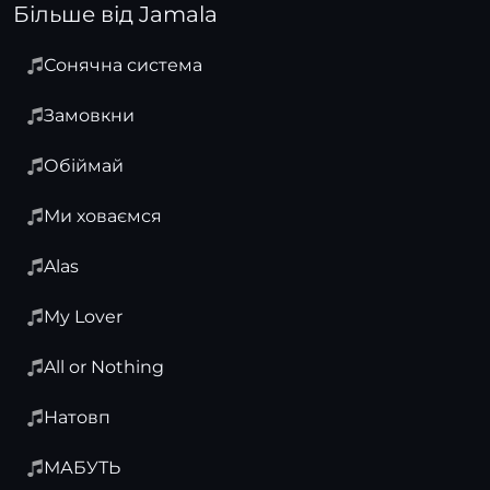
Більше від Jamala
Сонячна система
Замовкни
Обіймай
Ми ховаємся
Alas
My Lover
All or Nothing
Натовп
МАБУТЬ