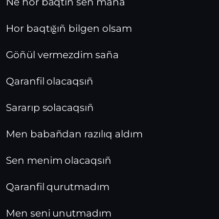
Ne hor baqtıñ sen maña
Hor baqtığıñ bilgen olsam
Göñül vermezdim saña
Qaranfil olacaqsıñ
Sararıp solacaqsıñ
Men babañdan razılıq aldım
Sen menim olacaqsıñ
Qaranfil qurutmadım
Men seni unutmadım