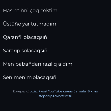
Hasretiñni çoq çektim
Üstüñe yar tutmadım
Qaranfil olacaqsıñ
Sararıp solacaqsıñ
Men babañdan razılıq aldım
Sen menim olacaqsıñ
Джерело:
офіційний YouTube канал Jamala
·
Як ми
перевіряємо тексти