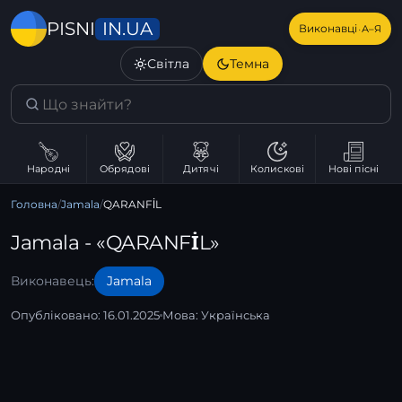
IN.UA
PISNI
·
Виконавці
А–Я
Світла
Темна
Народні
Обрядові
Дитячі
Колискові
Нові пісні
Головна
/
Jamala
/
QARANFİL
Jamala - «QARANFİL»
Виконавець:
Jamala
Опубліковано: 16.01.2025
Мова:
Українська