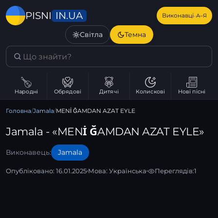
IN.UA
PISNI
·
Виконавці
А–Я
Світла
Темна
Народні
Обрядові
Дитячі
Колискові
Нові пісні
Головна
/
Jamala
/
MENİ ĞAMDAN AZAT EYLE
Jamala - «MENİ ĞAMDAN AZAT EYLE»
Виконавець:
Jamala
Опубліковано: 16.01.2025
Мова:
Українська
Переглядів:
1