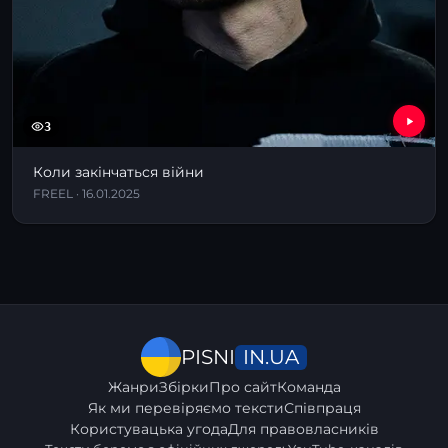
3
Коли закінчаться війни
FREEL · 16.01.2025
IN.UA
PISNI
Жанри
Збірки
Про сайт
Команда
Як ми перевіряємо тексти
Співпраця
Користувацька угода
Для правовласників