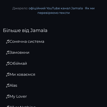
Джерело:
офіційний YouTube канал Jamala
·
Як ми
перевіряємо тексти
Більше від Jamala
Сонячна система
Замовкни
Обіймай
Ми ховаємся
Alas
My Lover