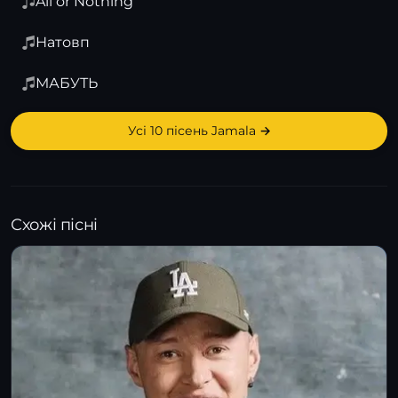
All or Nothing
Натовп
МАБУТЬ
Усі 10 пісень Jamala →
Схожі пісні