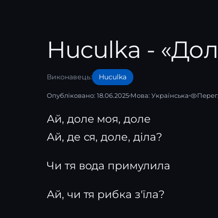
Huculka - «До
Виконавець:
Huculka
Опубліковано: 18.06.2025
Мова:
Українська
Перег
Ай, доле моя, доле
Ай, де ся, доле, діла?
Чи тя вода примулила
Ай, чи тя рибка з'їла?