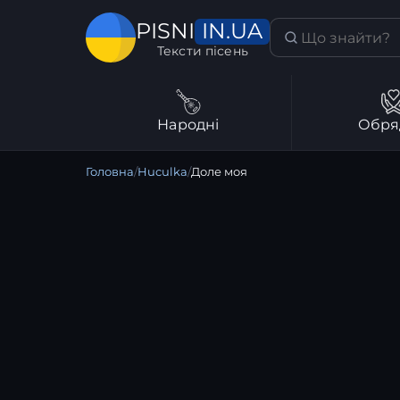
IN.UA
PISNI
Тексти пісень
Народні
Обря
Головна
/
Huculka
/
Доле моя