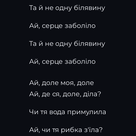
Та й не одну білявину
Ай, серце заболіло
Та й не одну білявину
Ай, серце заболіло
Ай, доле моя, доле
Ай, де ся, доле, діла?
Чи тя вода примулила
Ай, чи тя рибка з'їла?