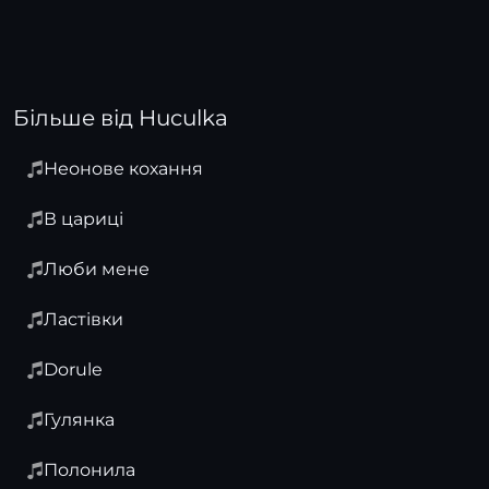
Більше від Huculka
Неонове кохання
В цариці
Люби мене
Ластівки
Dorule
Гулянка
Полонила