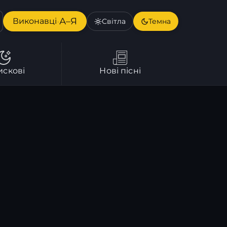
А–Я
Виконавці
Світла
Темна
·
искові
Нові пісні