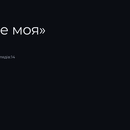
ле моя»
лядів:
14