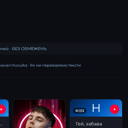
енко
·
БЕЗ ОБМЕЖЕНЬ
канал Huculka
·
Як ми перевіряємо тексти
Н
151
мені і хто я для тебе?
Гей, забава