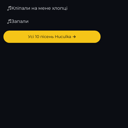
Кліпали на мене хлопці
Запали
Усі 10 пісень Huculka →