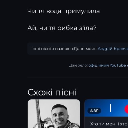
Чи тя вода примулила
Ай, чи тя рибка з'їла?
Інші пісні з назвою «Доле моя»:
Андрій Кравч
Джерело:
офіційний YouTube 
Схожі пісні
І
381
Хто ти 