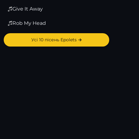
Give It Away
Rob My Head
Усі 10 пісень Epolets →