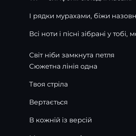
І рядки мурахами, біжи назовн
Всі ноти і пісні зібрані у тобі, 
Світ ніби замкнута петля
Сюжетна лінія одна
Твоя стріла
Вертається
В кожній із версій