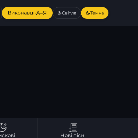
А–Я
Виконавці
Світла
Темна
·
искові
Нові пісні