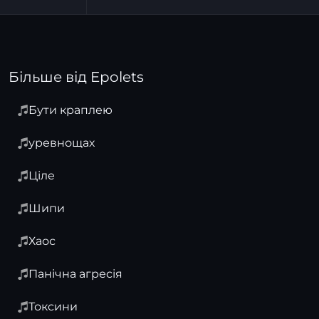
Більше від Epolets
Бути краплею
уревнощах
Ціле
Шипи
Хаос
Панічна агресія
Токсини