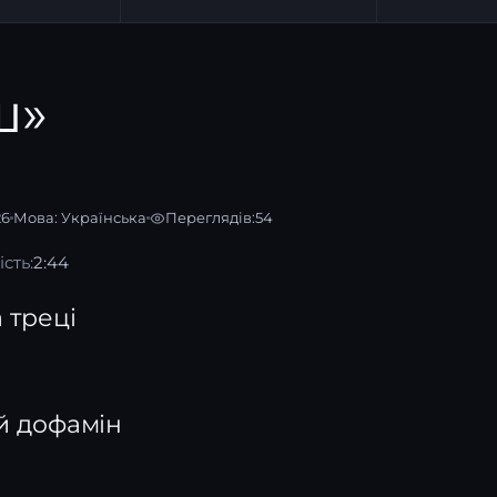
ш»
26
Мова:
Українська
Переглядів:
54
сть:
2:44
а треці
и
ій дофамін