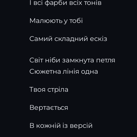
І всі фарби всіх тонів
Малюють у тобі
Самий складний ескіз
Світ ніби замкнута петля
Сюжетна лінія одна
Твоя стріла
Вертається
В кожній із версій