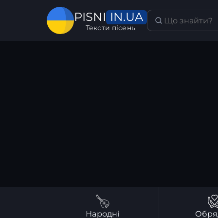
IN.UA
PISNI
Тексти пісень
Народні
Обря