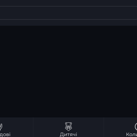
дові
Дитячі
Кол