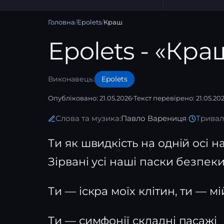
Головна
/
Epolets
/
Краш
Epolets - «Кра
Виконавець:
Epolets
Опубліковано: 21.05.2026
Текст перевірено: 21.05.20
Слова та музика:
Павло Варениця
·
Тривалі
Ти як швидкість на одній осі н
Зірвані усі наші паски безпек
Ти — іскра моїх клітин, ти — м
Ти — симфонії складні пасажі