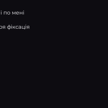
і по мені
моя фіксація