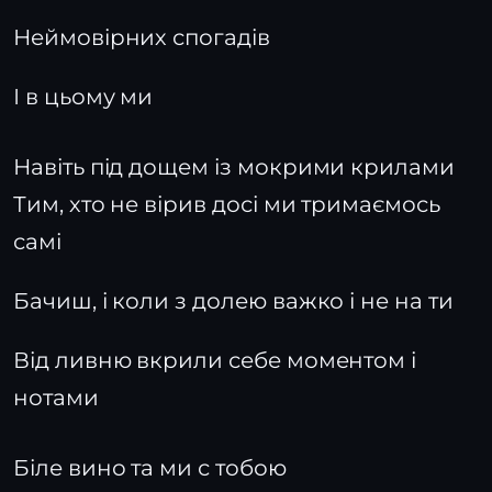
Неймовірних спогадів
І в цьому ми
Навіть під дощем із мокрими крилами
Тим, хто не вірив досі ми тримаємось
самі
Бачиш, і коли з долею важко і не на ти
Від ливню вкрили себе моментом і
нотами
Біле вино та ми с тобою