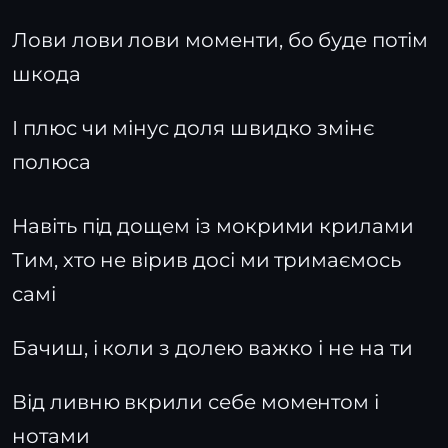
Лови лови лови моменти, бо буде потім
шкода
І плюс чи мінус доля швидко змінє
полюса
Навіть під дощем із мокрими крилами
Тим, хто не вірив досі ми тримаємось
самі
Бачиш, і коли з долею важко і не на ти
Від ливню вкрили себе моментом і
нотами