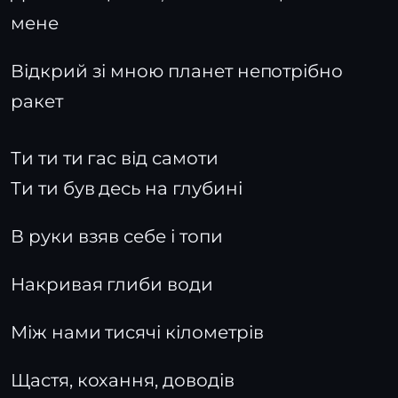
мене
Відкрий зі мною планет непотрібно
ракет
Ти ти ти гас від самоти
Ти ти був десь на глубині
В руки взяв себе і топи
Накривая глиби води
Між нами тисячі кілометрів
Щастя, кохання, доводів