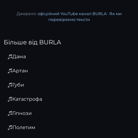
Джерело:
офіційний YouTube канал BURLA
·
Як ми
перевіряємо тексти
Більше від BURLA
Дама
Артан
Губи
Катастрофа
Гіпнози
Полетим