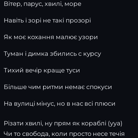
Вітер, парус, хвилі, море
Навіть і зорі не такі прозорі
Як моє кохання малює узори
Туман і димка збились с курсу
Тихий вечір краще туси
Більше чим ритми немає спокуси
На вулиці мінус, но в нас всі плюси
Різати хвилі, ну прям як кораблі (ууа)
Чи то свобода, коли просто несе течія