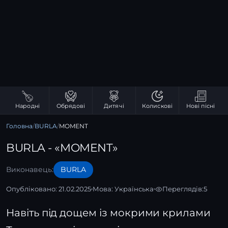
Народні
Обрядові
Дитячі
Колискові
Нові пісні
Головна
/
BURLA
/
MOMENT
BURLA - «MOMENT»
Виконавець:
BURLA
Опубліковано: 21.02.2025
Мова:
Українська
Переглядів:
5
Навіть під дощем із мокрими крилами