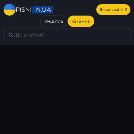
IN.UA
PISNI
·
Виконавці
А–Я
Світла
Темна