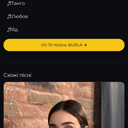
Танго
Любов
Яд
Усі 10 пісень BURLA →
Схожі пісні