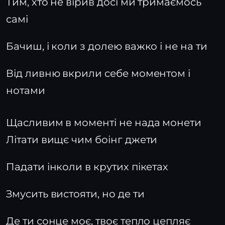
Тим, хто не вірив досі ми тримаємось
самі
Бачиш, і коли з долею важко і не на ти
Від ливню вкрили себе моментом і
нотами
Щасливим в моменті не нада монети
Літати вищє чим боінг джети
Падати інколи в крутих пікетах
Змусить вистояти, но де ти
Де ти сонце моє, твоє тепло цепляє