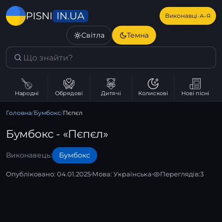
IN.UA
PISNI
·
Виконавці
А–Я
Світла
Темна
Народні
Обрядові
Дитячі
Колискові
Нові пісні
Головна
/
Бумбокс
/
Пєпєл
Бумбокс - «Пєпєл»
Виконавець:
Бумбокс
Опубліковано: 04.01.2025
Мова:
Українська
Переглядів:
3