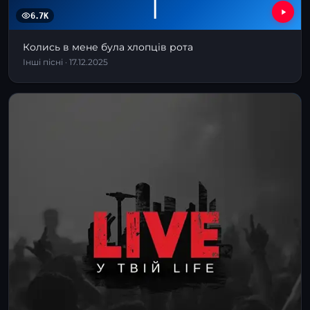
І
6.7K
Колись в мене була хлопців рота
Інші пісні · 17.12.2025