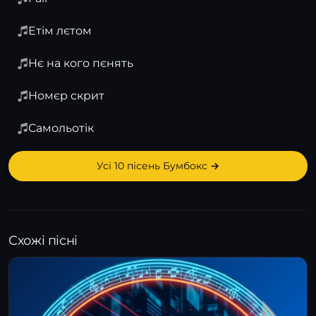
Етім лєтом
Нє на кого пєнять
Номєр скрит
Самольотік
Усі 10 пісень Бумбокс →
Схожі пісні