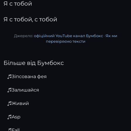
Я с тобой
Я с тобой, с тобой
Джерело:
офіційний YouTube канал Бумбокс
·
Як ми
перевіряємо тексти
Більше від Бумбокс
Зіпсована фея
Залишайся
Живий
Asp
Fall