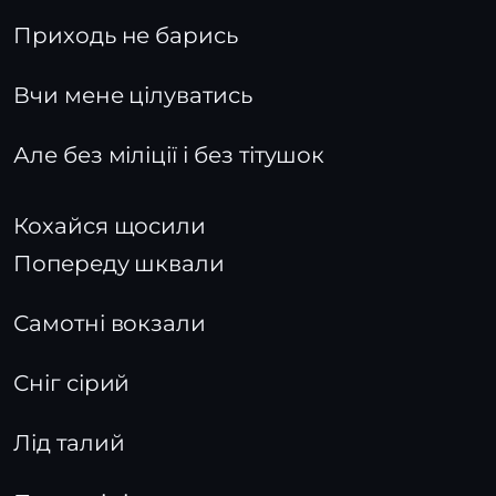
Приходь не барись
Вчи мене цілуватись
Але без міліції і без тітушок
Кохайся щосили
Попереду шквали
Самотні вокзали
Сніг сірий
Лід талий