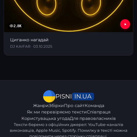
2.8K
Циганко нагадай
DJ KAIFAR · 03.10.2025
IN.UA
PISNI
Жанри
Збірки
Про сайт
Команда
Як ми перевіряємо тексти
Співпраця
Користувацька угода
Для правовласників
Тексти беремо з офіційних джерел: YouTube-каналів
виконавців, Apple Music, Spotify. Помилку в тексті можна
повідомити через
сторінку співпраці
.