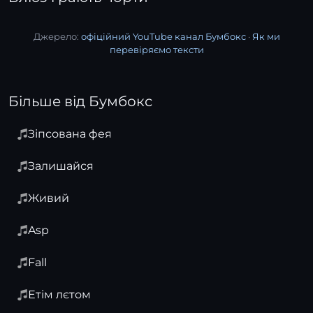
Джерело:
офіційний YouTube канал Бумбокс
·
Як ми
перевіряємо тексти
Більше від Бумбокс
Зіпсована фея
Залишайся
Живий
Asp
Fall
Етім лєтом