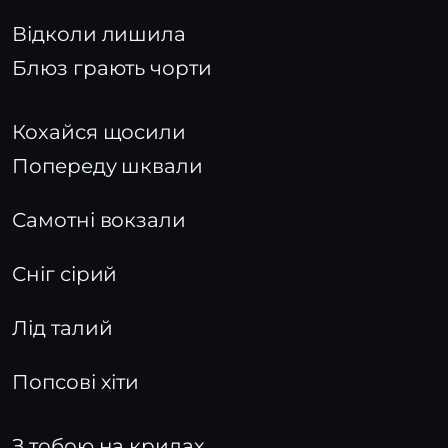
Відколи лишила
Блюз грають чорти
Кохайся щосили
Попереду шквали
Самотні вокзали
Сніг сірий
Лід талий
Попсові хіти
З тобою на крилах