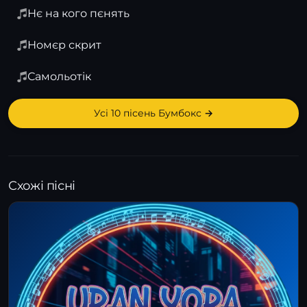
Нє на кого пєнять
Номєр скрит
Самольотік
Усі 10 пісень Бумбокс →
Схожі пісні