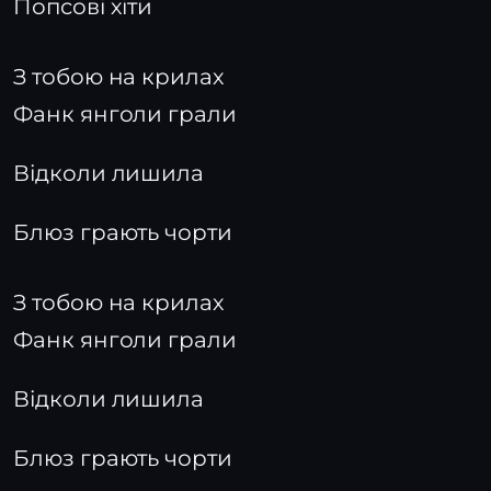
Попсові хіти
З тобою на крилах
Фанк янголи грали
Відколи лишила
Блюз грають чорти
З тобою на крилах
Фанк янголи грали
Відколи лишила
Блюз грають чорти