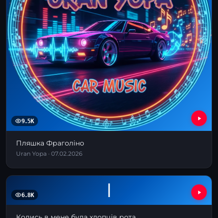
9.5K
Пляшка Фраголіно
Uran Yopa · 07.02.2026
І
6.8K
Колись в мене була хлопців рота