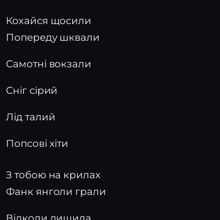
Кохайся щосили
Попереду шквали
Самотні вокзали
Сніг сірий
Лід талий
Попсові хіти
З тобою на крилах
Фанк янголи грали
Відколи лишила