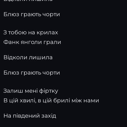
Блюз грають чорти
З тобою на крилах
Фанк янголи грали
Відколи лишила
Блюз грають чорти
Залиш мені фіртку
В цій хвилі, в цій брилі між нами
На південий захід