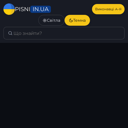
IN.UA
PISNI
·
Виконавці
А–Я
Світла
Темна