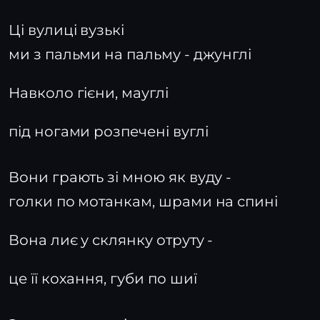
Ці вулиці вузькі
ми з пальми на пальму - джунглі
Навколо гієни, мауглі
під ногами розпечені вуглі
Вони грають зі мною як вуду -
голки по мотанкам, шрами на спині
Вона лиє у склянку отруту -
це її кохання, губи по шиї