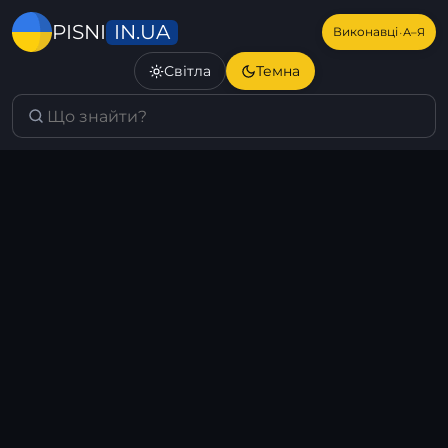
IN.UA
PISNI
·
Виконавці
А–Я
Світла
Темна