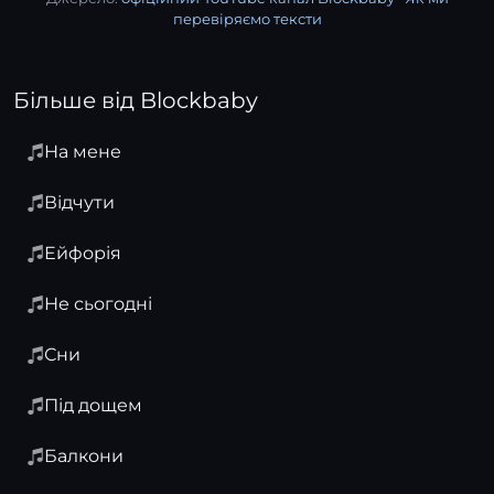
перевіряємо тексти
Більше від Blockbaby
На мене
Відчути
Ейфорія
Не сьогодні
Сни
Під дощем
Балкони