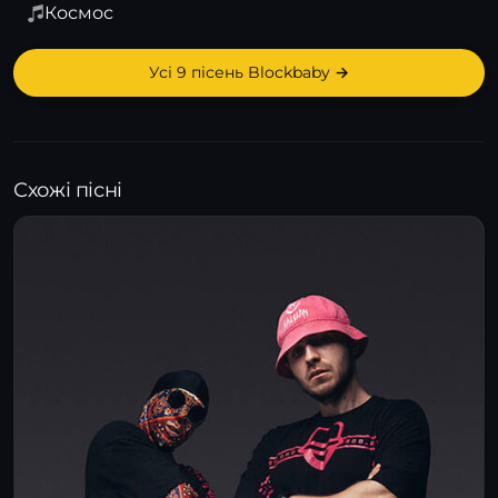
Космос
Усі 9 пісень Blockbaby →
Схожі пісні