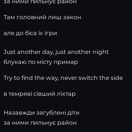
за ними пильнує район
Там головний лиш закон
але до біса їх ігри
Just another day, just another night
блукаю по місту примар
Try to find the way, never switch the side
в темряві сівший ліхтар
Назавжди загублені діти
за ними пильнує район