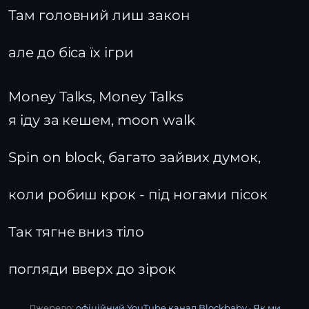
Там головний лиш закон
але до біса їх ігри
Money Talks, Money Talks
я іду за кешем, moon walk
Spin on block, багато зайвих думок,
коли робиш крок - під ногами пісок
Так тягне вниз тіло
погляди вверх до зірок
Джерело:
офіційний YouTube канал Blockbaby
·
Як ми