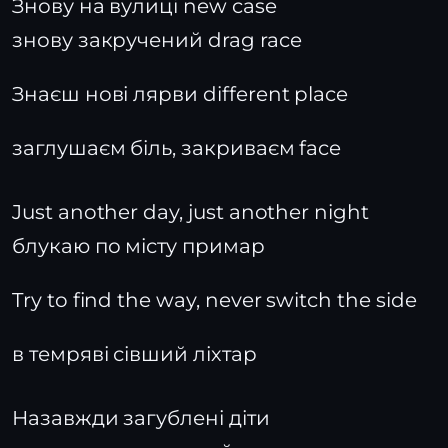
Знову на вулиці new case
знову закручений drag race
Знаєш нові лярви different place
заглушаєм біль, закриваєм face
Just another day, just another night
блукаю по місту примар
Try to find the way, never switch the side
в темряві сівший ліхтар
Назавжди загублені діти