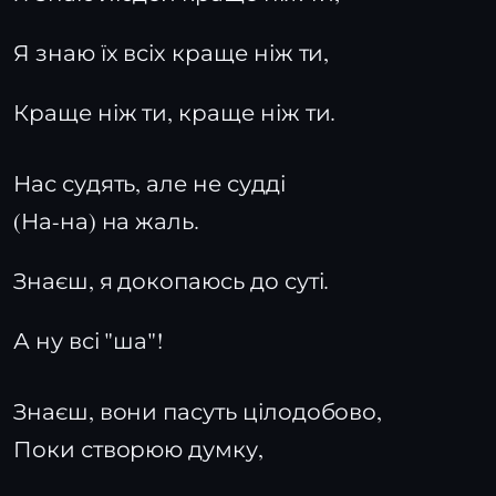
Я знаю їх всіх краще ніж ти,
Краще ніж ти, краще ніж ти.
Нас судять, але не судді
(На-на) на жаль.
Знаєш, я докопаюсь до суті.
А ну всі "ша"!
Знаєш, вони пасуть цілодобово,
Поки створюю думку,