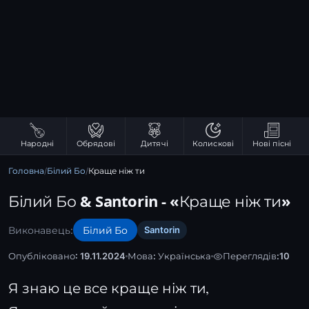
Народні
Обрядові
Дитячі
Колискові
Нові пісні
Головна
/
Білий Бо
/
Краще ніж ти
Білий Бо & Santorin - «Краще ніж ти»
Виконавець:
Білий Бо
Santorin
Опубліковано: 19.11.2024
Мова:
Українська
Переглядів:
10
Я знаю це все краще ніж ти,