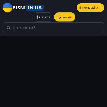
IN.UA
PISNI
·
Виконавці
А–Я
Світла
Темна