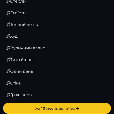
Стерли
Егоїсти
Теплий вечір
Худі
Вуличний вальс
Тихо йшов
Один день
Стіни
Граю знов
Усі 10 пісень Білий Бо →