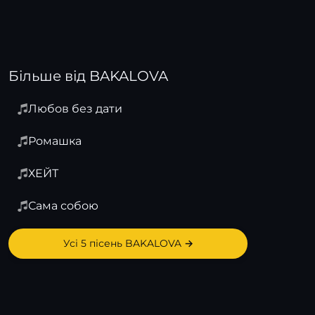
Більше від BAKALOVA
Любов без дати
Ромашка
ХЕЙТ
Сама собою
Усі 5 пісень BAKALOVA →