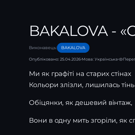
BAKALOVA - «C
Виконавець:
BAKALOVA
Опубліковано: 25.04.2026
Мова:
Українська
Перег
Ми як графіті на старих стінах
Кольори злізли, лишилась тінь
Обіцянки, як дешевий вінтаж,
Вони в одну мить згоріли, як с