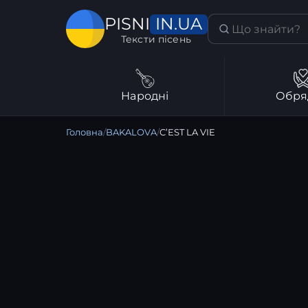
IN.UA
PISNI
Тексти пісень
Народні
Обря
Головна
/
BAKALOVA
/
C’EST LA VIE