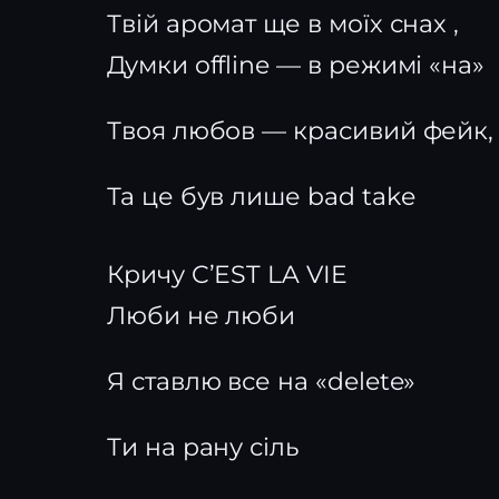
Твій аромат ще в моїх снах ,
Думки offline — в режимі «на»
Твоя любов — красивий фейк,
Та це був лише bad take
Кричу C’EST LA VIE
Люби не люби
Я ставлю все на «delete»
Ти на рану сіль