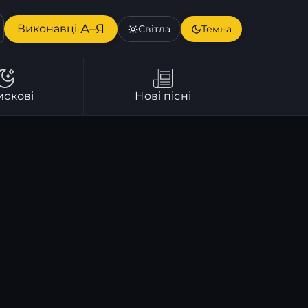
А–Я
Виконавці
Світла
Темна
·
искові
Нові пісні