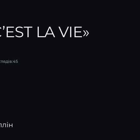
’EST LA VIE»
лядів:
45
плін