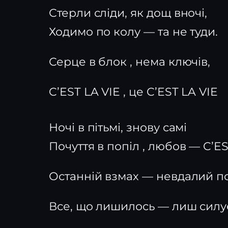
Стерли сліди, як дощ вночі,
Ходимо по колу — та не туди.
Серце в блок , нема ключів,
C’EST LA VIE , це C’EST LA VIE
Ночі в пітьмі, знову самі
Почуття в попіл , любов — C’ES
Останній взмах — невдалий п
Все, що лишилось — лиш силуе