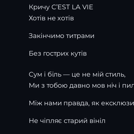
Кричу C’EST LA VIE
Хотів не хотів
Закінчимо титрами
Без гострих кутів
Сум і біль — це не мій стиль,
Ми з тобою давно мов ніч і пил
Між нами правда, як ексклюз
Не чіпляє старий вініл