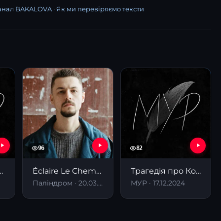
канал BAKALOVA
·
Як ми перевіряємо тексти
96
82
р! Ave миР!
Éclaire Le Chemin
Трагедія про Коріолана
Паліндром · 20.03.2026
МУР · 17.12.2024