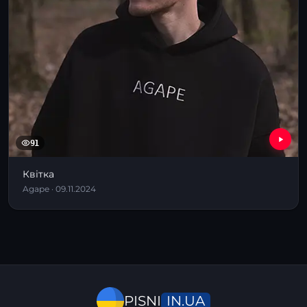
91
Квітка
Agape · 09.11.2024
IN.UA
PISNI