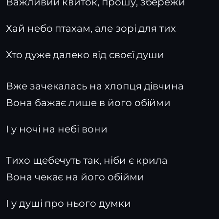
Важливий квиток, прошу, збережи
Хай небо птахам, але зорі для тих
Хто дуже далеко від своєї души
Вже зачекалась на хлопця дівчина
Вона бажає лише в його обійми
І у ночі на небі вони
Тихо щебечуть так, ніби є крила
Вона чекає на його обійми
І у душі про нього думки