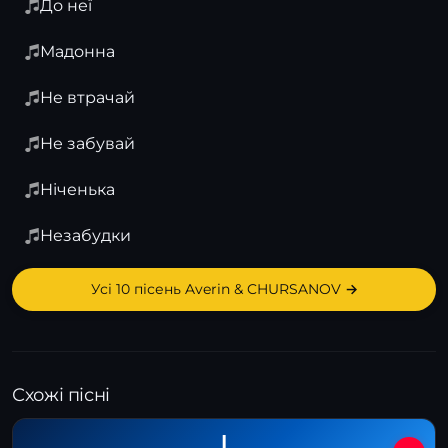
До неї
Мадонна
Не втрачай
Не забувай
Ніченька
Незабудки
Усі 10 пісень Averin & CHURSANOV →
Схожі пісні