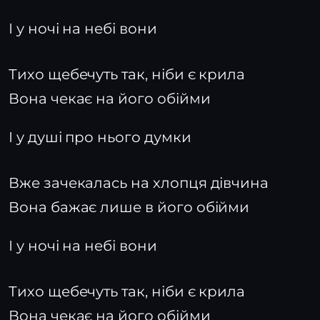
І у ночі на небі вони
Тихо щебечуть так, ніби є крила
Вона чекає на його обійми
І у душі про нього думки
Вже зачекалась на хлопця дівчина
Вона бажає лише в його обійми
І у ночі на небі вони
Тихо щебечуть так, ніби є крила
Вона чекає на його обійми