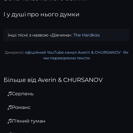
І у душі про нього думки
Інші пісні з назвою «Дівчина»:
The Hardkiss
Джерело:
офіційний YouTube канал Averin & CHURSANOV
·
Як
ми перевіряємо тексти
Більше від Averin & CHURSANOV
Серпень
Романс
П'яний туман