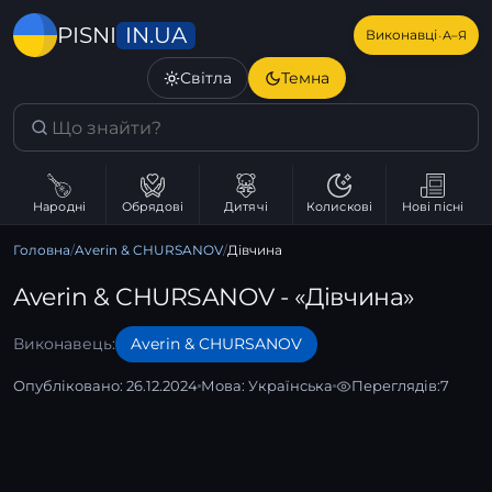
IN.UA
PISNI
·
Виконавці
А–Я
Світла
Темна
Народні
Обрядові
Дитячі
Колискові
Нові пісні
Головна
/
Averin & CHURSANOV
/
Дівчина
Averin & CHURSANOV - «Дівчина»
Виконавець:
Averin & CHURSANOV
Опубліковано: 26.12.2024
Мова:
Українська
Переглядів:
7