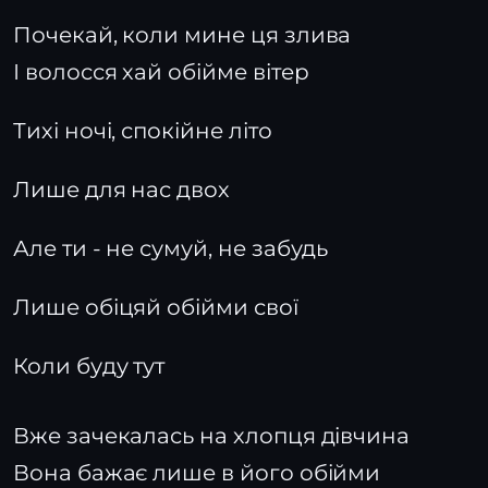
Почекай, коли мине ця злива
І волосся хай обійме вітер
Тихі ночі, спокійне літо
Лише для нас двох
Але ти - не сумуй, не забудь
Лише обіцяй обійми свої
Коли буду тут
Вже зачекалась на хлопця дівчина
Вона бажає лише в його обійми