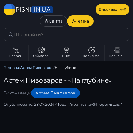
IN.UA
PISNI
·
Виконавці
А–Я
Світла
Темна
Народні
Обрядові
Дитячі
Колискові
Нові пісні
Головна
/
Артем Пивоваров
/
На глубине
Артем Пивоваров - «На глубине»
Виконавець:
Артем Пивоваров
Опубліковано: 28.07.2024
Мова:
Українська
Переглядів:
4