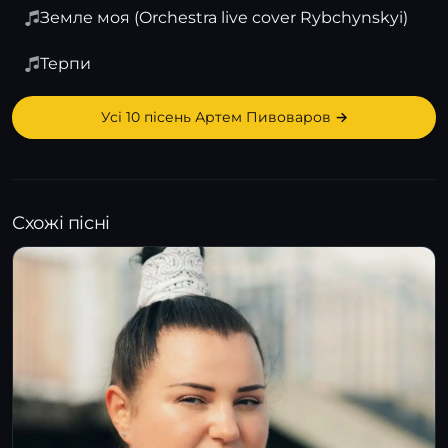
Земле моя (Orchestra live cover Rybchynskyi)
Терпи
Усі 10 пісень Артем Пивоваров →
Схожі пісні