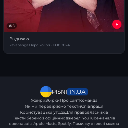
3
Выдыхаю
kavabanga Depo kolibri · 18.10.2024
IN.UA
PISNI
Жанри
Збірки
Про сайт
Команда
Як ми перевіряємо тексти
Співпраця
Користувацька угода
Для правовласників
Тексти беремо з офіційних джерел: YouTube-каналів
виконавців, Apple Music, Spotify. Помилку в тексті можна