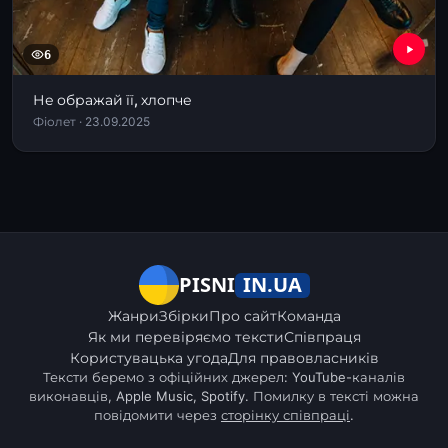
6
Не ображай її, хлопче
Фіолет · 23.09.2025
IN.UA
PISNI
Жанри
Збірки
Про сайт
Команда
Як ми перевіряємо тексти
Співпраця
Користувацька угода
Для правовласників
Тексти беремо з офіційних джерел: YouTube-каналів
виконавців, Apple Music, Spotify. Помилку в тексті можна
повідомити через
сторінку співпраці
.