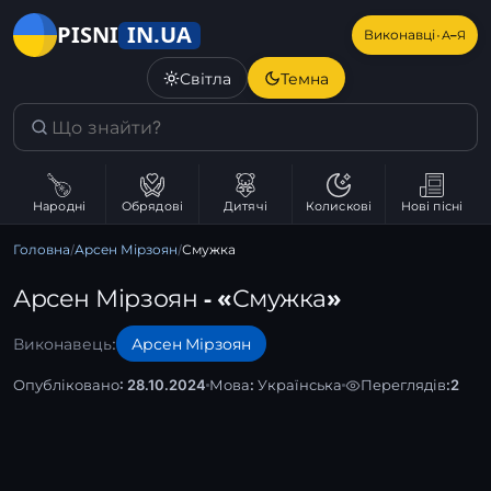
IN.UA
PISNI
·
Виконавці
А–Я
Світла
Темна
Народні
Обрядові
Дитячі
Колискові
Нові пісні
Головна
/
Арсен Мірзоян
/
Смужка
Арсен Мірзоян - «Смужка»
Виконавець:
Арсен Мірзоян
Опубліковано: 28.10.2024
Мова:
Українська
Переглядів:
2