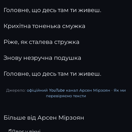
Головне, що десь там ти живеш.
Крихітна тоненька смужка
Ріже, як сталева стружка
Знову незручна подушка
Головне, що десь там ти живеш.
Джерело:
офіційний YouTube канал Арсен Мірзоян
·
Як ми
перевіряємо тексти
Більше від Арсен Мірзоян
Двоє у вікні