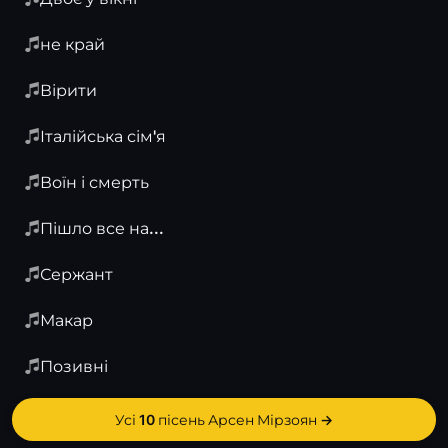
не край
Вірити
Італійська сім'я
Воїн і смерть
Пішло все на...
Сержант
Макар
Позивні
Усі 10 пісень Арсен Мірзоян →