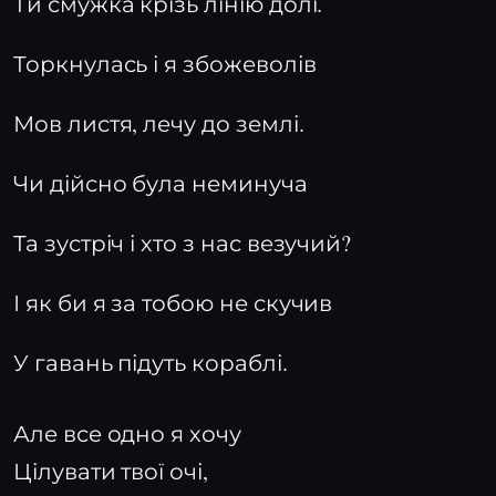
Ти смужка крізь лінію долі.
Торкнулась і я збожеволів
Мов листя, лечу до землі.
Чи дійсно була неминуча
Та зустріч і хто з нас везучий?
І як би я за тобою не скучив
У гавань підуть кораблі.
Але все одно я хочу
Цілувати твої очі,