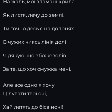
На жаль, мої зламані крила
Як листя, лечу до землі.
Ти точно десь є на долонях
В чужих чиясь лінія долі
Я дякую, що збожеволів
За те, що хоч смужка мені.
Але все одно я хочу
Цілувати твої очі,
Хай летять до біса ночі!