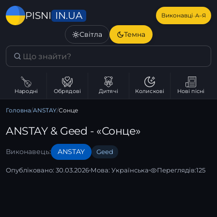
IN.UA
PISNI
·
Виконавці
А–Я
Світла
Темна
Народні
Обрядові
Дитячі
Колискові
Нові пісні
Головна
/
ANSTAY
/
Сонце
ANSTAY & Geed - «Сонце»
Виконавець:
ANSTAY
Geed
Опубліковано: 30.03.2026
Мова:
Українська
Переглядів:
125