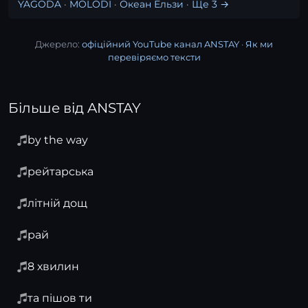
YAGODA
·
MOLODI
·
Океан Ельзи
·
Ще 3 →
Джерело:
офіційний YouTube канал ANSTAY
·
Як ми
перевіряємо тексти
Більше від ANSTAY
by the way
рейтарська
літній дощ
рай
8 хвилин
та пішов ти