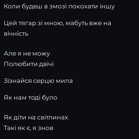
Коли будеш в змозі покохати іншу
Цей тягар зі мною, мабуть вже на
вічність
Але я не можу
Полюбити двічі
Зізнайся серцю мила
Як нам тоді було
Як діти на світлинах
Такі як є, я знов