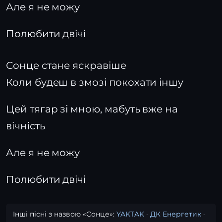
Але я не можу
Полюбити двічі
Сонце стане яскравіше
Коли будеш в змозі покохати іншу
Цей тягар зі мною, мабуть вже на
вічність
Але я не можу
Полюбити двічі
Інші пісні з назвою «Сонце»:
YAKTAK
·
ДК Енергетик
·