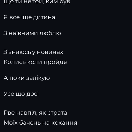
Що ти не той, ким був
Я все іще дитина
З наївними люблю
Зізнаюсь у новинах
Колись коли пройде
А поки залікую
Усе що досі
Рве навпіл, як страта
Моїх бачень на кохання