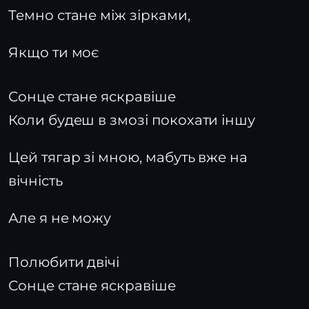
Темно стане між зірками,
Якщо ти моє
Сонце стане яскравіше
Коли будеш в змозі покохати іншу
Цей тягар зі мною, мабуть вже на
вічність
Але я не можу
Полюбити двічі
Сонце стане яскравіше