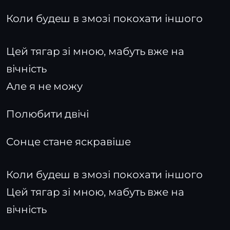
Коли будеш в змозі покохати іншого
Цей тягар зі мною, мабуть вже на
вічність
Але я не можу
Полюбити двічі
Сонце стане яскравіше
Коли будеш в змозі покохати іншого
Цей тягар зі мною, мабуть вже на
вічність