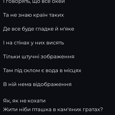
І говорять, що все окей
Та не знаю країн таких
Де все буде гладке й м'яке
І на стінах у них висять
Тільки штучні зображення
Там під склом є вода в місцях
В ній нема відображення
Як, як не кохати
Жити ніби пташка в кам'яних гратах?