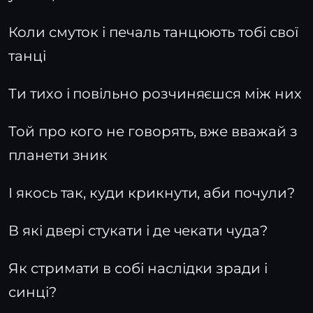
Коли смуток і печаль танцюють тобі свої
танці
Ти тихо і повільно розчиняєшся між них
Той про кого не говорять, вже вважай з
планети зник
І якось так, куди крикнути, аби почули?
В які двері стукати і де чекати чуда?
Як стримати в собі наслідки зради і
синці?