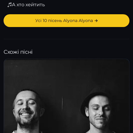
А хто хейтить
Усі 10 пісень Alyona Alyona →
Схожі пісні