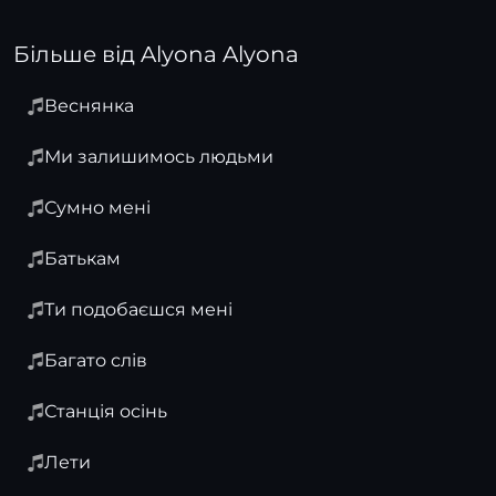
Більше від Alyona Alyona
Веснянка
Ми залишимось людьми
Сумно мені
Батькам
Ти подобаєшся мені
Багато слів
Станція осінь
Лети