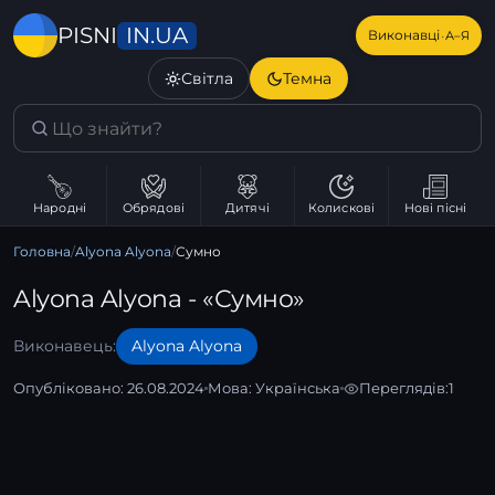
IN.UA
PISNI
·
Виконавці
А–Я
Світла
Темна
Народні
Обрядові
Дитячі
Колискові
Нові пісні
Головна
/
Alyona Alyona
/
Сумно
Alyona Alyona - «Сумно»
Виконавець:
Alyona Alyona
Опубліковано: 26.08.2024
Мова:
Українська
Переглядів:
1