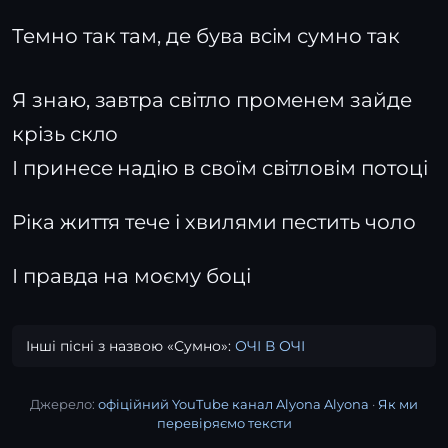
Темно так там, де бува всім сумно так
Я знаю, завтра світло променем зайде
крізь скло
І принесе надію в своїм світловім потоці
Ріка життя тече і хвилями пестить чоло
І правда на моєму боці
Інші пісні з назвою «Сумно»:
ОЧІ В ОЧІ
Джерело:
офіційний YouTube канал Alyona Alyona
·
Як ми
перевіряємо тексти