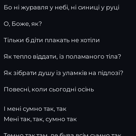
Бо ні журавля у небі, ні синиці у руці
О, Боже, як?
Тільки б діти плакать не хотіли
Як тепло віддати, із поламаного тіла?
Як зібрати душу із уламків на підлозі?
Повесні, коли сьогодні осінь
І мені сумно так, так
Мені так, так, сумно так
Темно так там, де бува всім сумно так