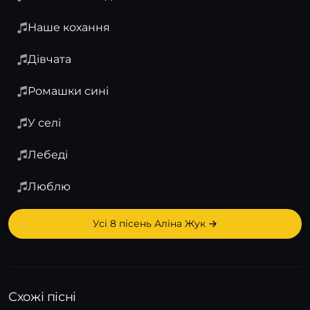
Наше кохання
Дівчата
Ромашки сині
У селі
Лебеді
Люблю
Усі 8 пісень Аліна Жук →
Схожі пісні