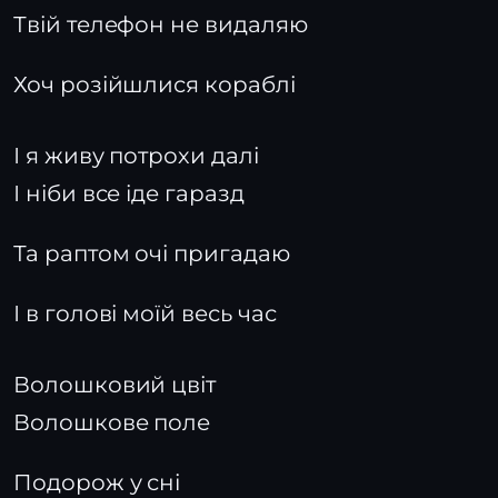
Твій телефон не видаляю
Хоч розійшлися кораблі
І я живу потрохи далі
І ніби все іде гаразд
Та раптом очі пригадаю
І в голові моїй весь час
Волошковий цвіт
Волошкове поле
Подорож у сні