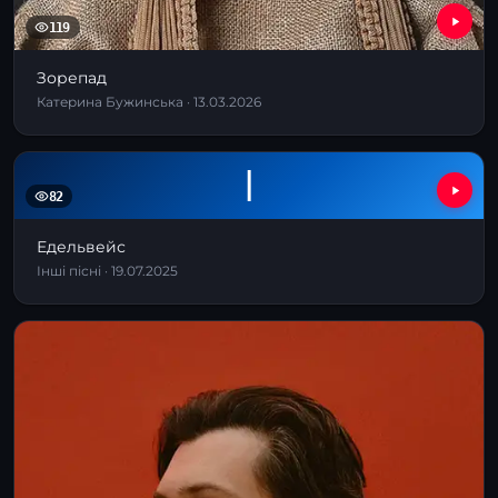
119
Зорепад
Катерина Бужинська · 13.03.2026
І
82
Едельвейс
Інші пісні · 19.07.2025