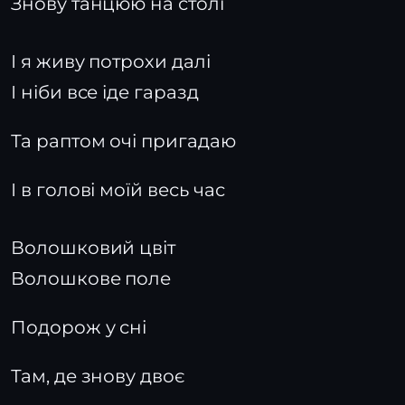
Знову танцюю на столі
І я живу потрохи далі
І ніби все іде гаразд
Та раптом очі пригадаю
І в голові моїй весь час
Волошковий цвіт
Волошкове поле
Подорож у сні
Там, де знову двоє