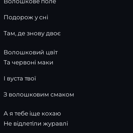
Волошкове поле
Подорож у сні
Там, де знову двоє
Волошковий цвіт
Та червоні маки
І вуста твої
З волошковим смаком
А я тебе іще кохаю
Не відлетіли журавлі