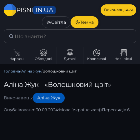
IN.UA
PISNI
·
Виконавці
А–Я
Світла
Темна
Народні
Обрядові
Дитячі
Колискові
Нові пісні
Головна
/
Аліна Жук
/
Волошковий цвіт
Аліна Жук - «Волошковий цвіт»
Виконавець:
Аліна Жук
Опубліковано: 30.09.2024
Мова:
Українська
Переглядів:
6