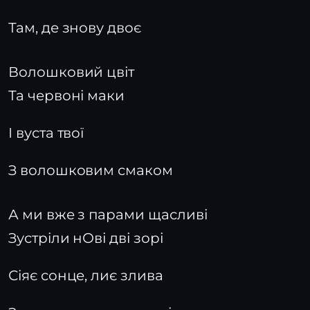
Там, де знову двоє
Волошковий цвіт
Та червоні маки
І вуста твої
З волошковим смаком
А ми вже з парами щасливі
Зустріли нОві дві зорі
Сіяє сонце, лиє злива