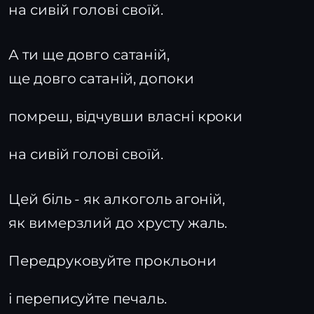
на сивій голові своїй.
А ти ще довго сатаній,
ще довго сатаній, допоки
помреш, відчувши власні кроки
на сивій голові своїй.
Цей біль - як алкоголь агоній,
як вимерзлий до хрусту жаль.
Передруковуйте прокльони
і переписуйте печаль.