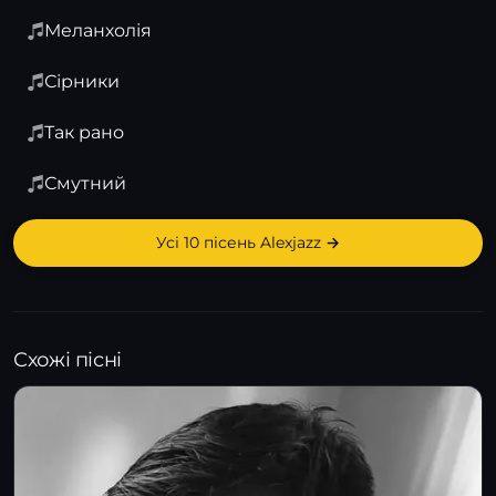
Меланхолія
Сірники
Так рано
Смутний
Усі 10 пісень Alexjazz →
Схожі пісні