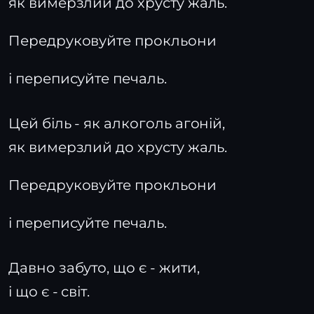
як вимерзлий до хрусту жаль.
Передруковуйте прокльони
і переписуйте печаль.
Цей біль - як алкоголь агоній,
як вимерзлий до хрусту жаль.
Передруковуйте прокльони
і переписуйте печаль.
Давно забуто, що є - жити,
і що є - світ.