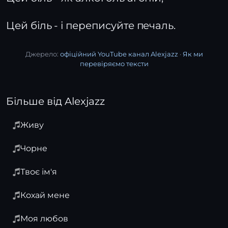
Цей біль - і переписуйте печаль.
Джерело:
офіційний YouTube канал Alexjazz
·
Як ми
перевіряємо тексти
Більше від Alexjazz
Живу
Чорне
Твоє ім'я
Кохай мене
Моя любов