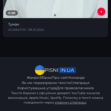
105
Туман
АСАФАТОV · 08.10.2024
IN.UA
PISNI
Жанри
Збірки
Про сайт
Команда
Як ми перевіряємо тексти
Співпраця
Користувацька угода
Для правовласників
Тексти беремо з офіційних джерел: YouTube-каналів
виконавців, Apple Music, Spotify. Помилку в тексті можна
повідомити через
сторінку співпраці
.