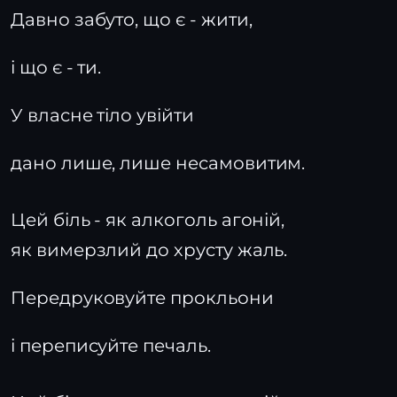
Давно забуто, що є - жити,
і що є - ти.
У власне тіло увійти
дано лише, лише несамовитим.
Цей біль - як алкоголь агоній,
як вимерзлий до хрусту жаль.
Передруковуйте прокльони
і переписуйте печаль.