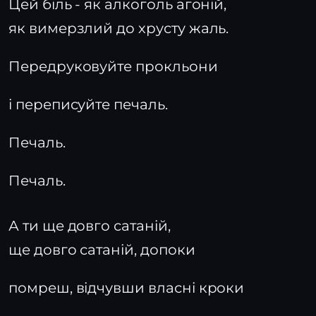
Цей біль - як алкоголь агоній,
як вимерзлий до хрусту жаль.
Передруковуйте прокльони
і переписуйте печаль.
Печаль.
Печаль.
А ти ще довго сатаній,
ще довго сатаній, допоки
помреш, відчувши власні кроки