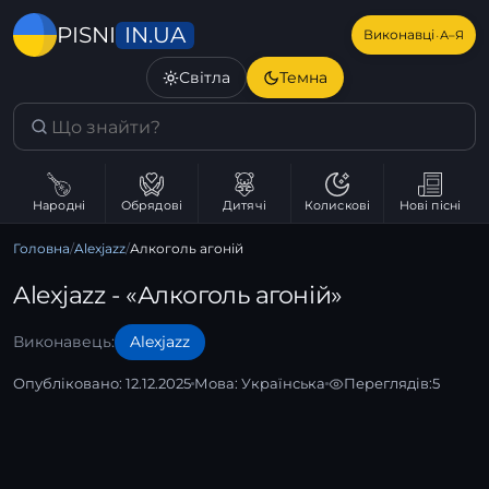
IN.UA
PISNI
·
Виконавці
А–Я
Світла
Темна
Народні
Обрядові
Дитячі
Колискові
Нові пісні
Головна
/
Alexjazz
/
Алкоголь агоній
Alexjazz - «Алкоголь агоній»
Виконавець:
Alexjazz
Опубліковано: 12.12.2025
Мова:
Українська
Переглядів:
5