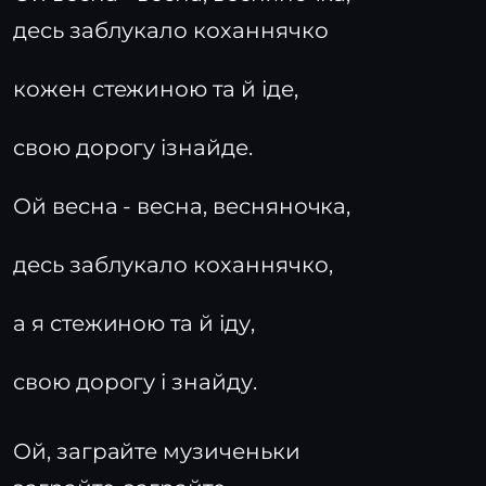
десь заблукало коханнячко
кожен стежиною та й іде,
свою дорогу ізнайде.
Ой весна - весна, весняночка,
десь заблукало коханнячко,
а я стежиною та й іду,
свою дорогу і знайду.
Ой, заграйте музиченьки