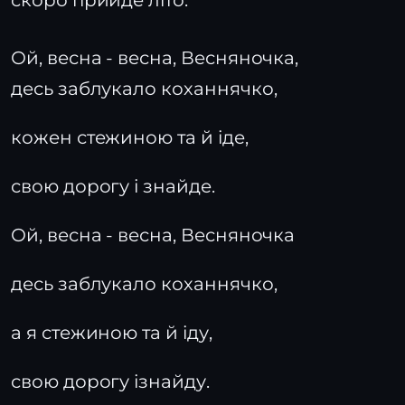
скоро прийде літо.
Ой, весна - весна, Весняночка,
десь заблукало коханнячко,
кожен стежиною та й іде,
свою дорогу і знайде.
Ой, весна - весна, Весняночка
десь заблукало коханнячко,
а я стежиною та й іду,
свою дорогу ізнайду.