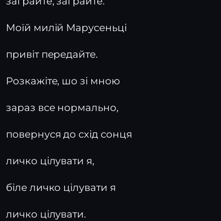
заграйте, заграйте.
Моїй милій Марусеньці
привіт передайте.
Розкажіте, шо зі мною
зараз все нормально,
повернуся до схід сонця
личко цілувати я,
біле личко цілувати я
личко цілувати.