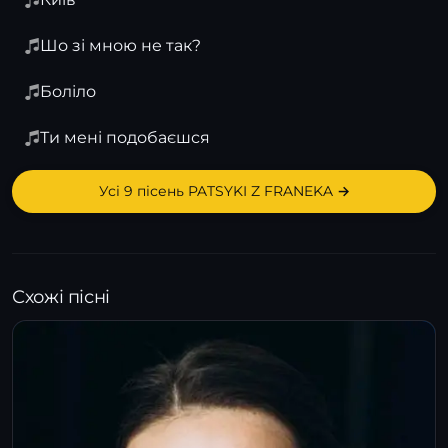
Шо зі мною не так?
Боліло
Ти мені подобаєшся
Усі 9 пісень PATSYKI Z FRANEKA →
Схожі пісні