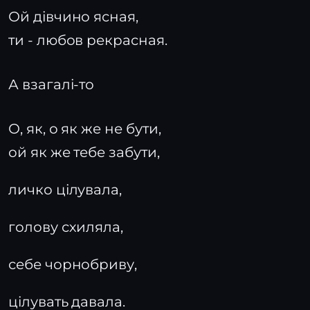
Ой дівчино ясная,
ти - любов рекрасная.
А взагалі-то
О, як, о як же не бути,
ой як же тебе забути,
личко цілувала,
голову схиляла,
себе чорнобриву,
цілувать давала.