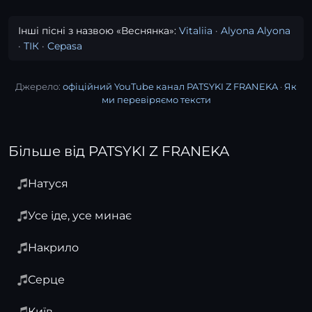
Інші пісні з назвою «Веснянка»:
Vitaliia
·
Alyona Alyona
·
ТІК
·
Cepasa
Джерело:
офіційний YouTube канал PATSYKI Z FRANEKA
·
Як
ми перевіряємо тексти
Більше від PATSYKI Z FRANEKA
Натуся
Усе іде, усе минає
Накрило
Серце
Київ