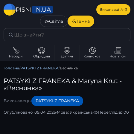
IN.UA
PISNI
·
Виконавці
А–Я
Світла
Темна
Народні
Обрядові
Дитячі
Колискові
Нові пісні
Головна
/
PATSYKI Z FRANEKA
/
Веснянка
PATSYKI Z FRANEKA & Maryna Krut -
«Веснянка»
Виконавець:
PATSYKI Z FRANEKA
Опубліковано: 09.04.2026
Мова:
Українська
Переглядів:
100