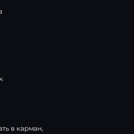
а
к
ть в карман,