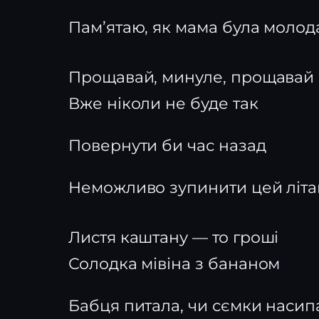
Пам’ятаю, як мама була молод
Прощавай, минуле, прощавай
Вже ніколи не буде так
Повернути би час назад
Неможливо зупинити цей літа
Листя каштану — то гроші
Солодка мівіна з бананом
Бабця питала, чи сємки насипа