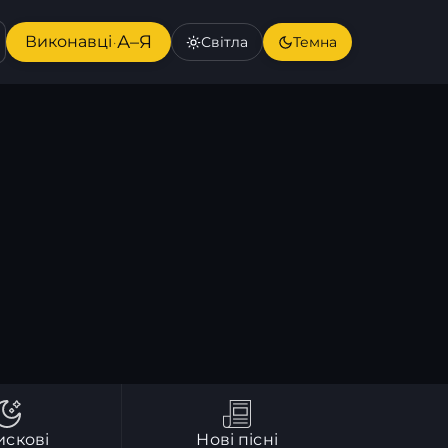
А–Я
Виконавці
Світла
Темна
·
искові
Нові пісні