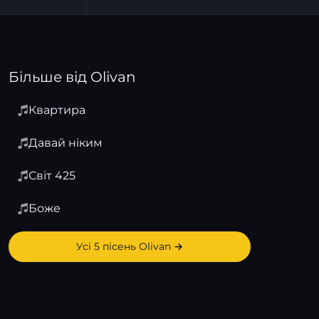
Більше від Olivan
Квартира
Давай ніким
Світ 425
Боже
Усі 5 пісень Olivan →