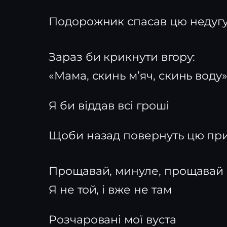
Подорожник спасав цю недуг
Зараз би крикнути вгору:
«Мама, скинь м’яч, скинь воду
Я би віддав всі гроші
Щоби назад повернуть цю пр
Прощавай, минуле, прощавай
Я не той, і вже не там
Розчаровані мої вуста