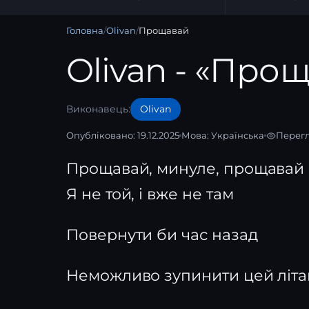
Головна
/
Olivan
/
Прощавай
Olivan - «Про
Виконавець:
Olivan
Опубліковано: 19.12.2025
Мова:
Українська
Перегл
Прощавай, минуле, прощавай
Я не той, і вже не там
Повернути би час назад
Неможливо зупинити цей літа