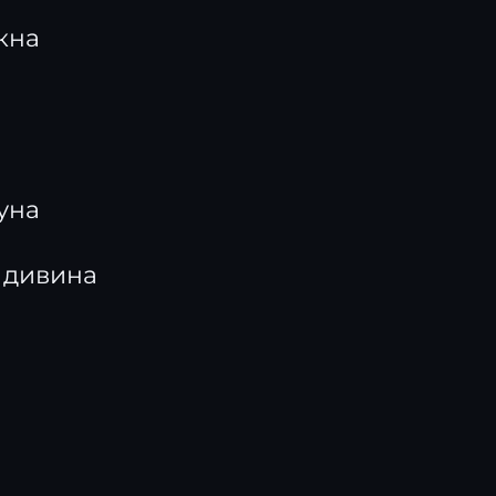
ікна
руна
с дивина