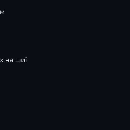
ом
х на шиї