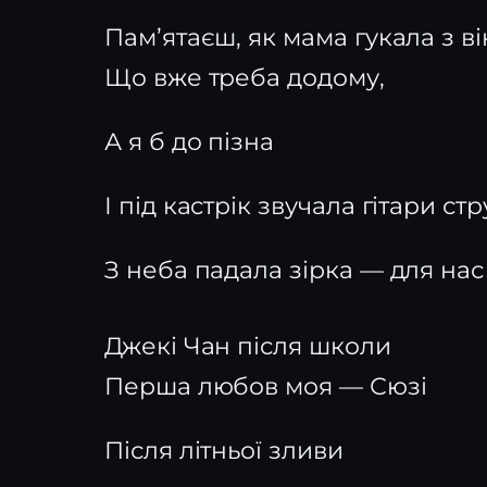
Пам’ятаєш, як мама гукала з в
Що вже треба додому,
А я б до пізна
І під кастрік звучала гітари ст
З неба падала зірка — для на
Джекі Чан після школи
Перша любов моя — Сюзі
Після літньої зливи