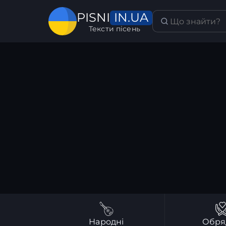
IN.UA
PISNI
Тексти пісень
Народні
Обря