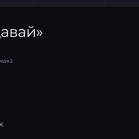
щавай»
ядів:
2
к