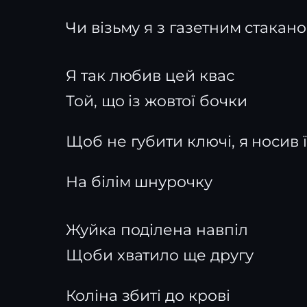
Чи візьму я з газетним стакан
Я так любив цей квас
Той, що із жовтої бочки
Щоб не губити ключі, я носив ї
На білім шнурочку
Жуйка поділена навпіл
Щоби хватило ще другу
Коліна збиті до крові