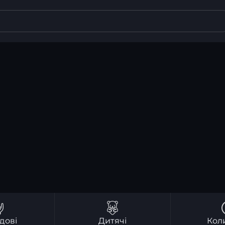
дові
Дитячі
Кол