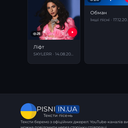
Обман
Інші пісні 
28
Ліфт
SKYLERR · 14.08.2024
IN.UA
PISNI
Тексти пісень
Тексти беремо з офіційних джерел: YouTube-каналів вик
можна повідомити через
сторінку співпраці
.