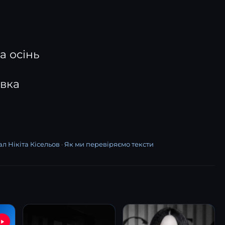
а осінь
вка
л Нікіта Кісельов
·
Як ми перевіряємо тексти