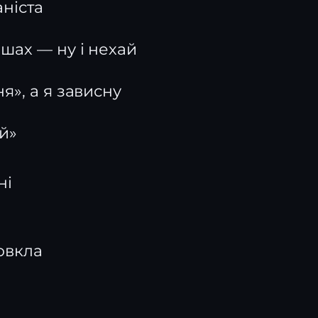
аніста
шах — ну і нехай
я», а я зависну
й»
ні
овкла