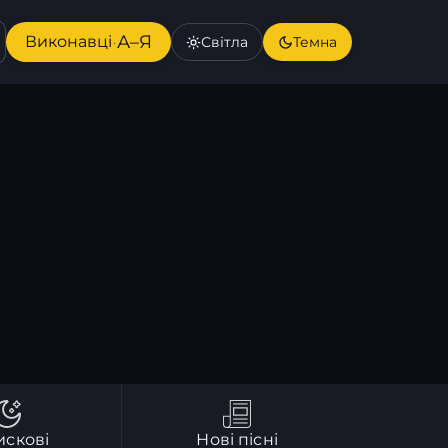
А–Я
Виконавці
Світла
Темна
·
искові
Нові пісні