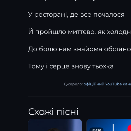
У ресторані, де все почалося
Й пройшло миттєво, як холодн
До болю нам знайома обстано
Тому і серце знову тьохка
Джерело:
офіційний YouTube кана
Схожі пісні
І
170