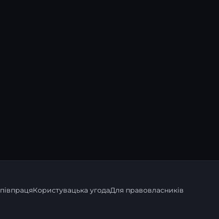
півпраця
Користувацька угода
Для правовласників