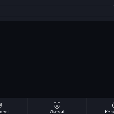
дові
Дитячі
Кол