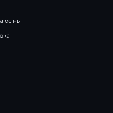
а осінь
вка