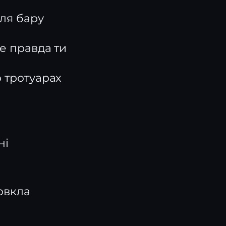
іля бару
е правда ти
о тротуарах
ні
овкла