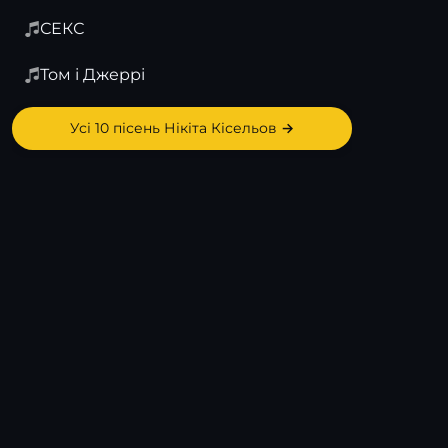
СЕКС
Том і Джеррі
Усі 10 пісень Нікіта Кісельов →