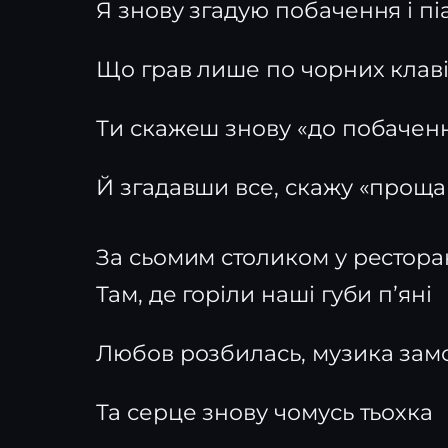
Я знову згадую побачення і пі
Що грав лише по чорних клаві
Ти скажеш знову «до побаченн
Й згадавши все, скажу «проща
За сьомим столиком у рестора
Там, де горіли наші губи пʼяні
Любов розбилась, музика зам
Та серце знову чомусь тьохка