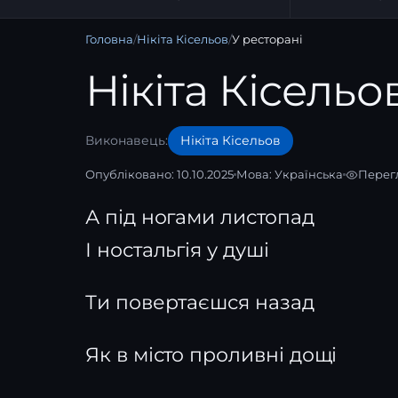
Головна
/
Нікіта Кісельов
/
У ресторані
Нікіта Кісельо
Виконавець:
Нікіта Кісельов
Опубліковано: 10.10.2025
Мова:
Українська
Перегл
А під ногами листопад
І ностальгія у душі
Ти повертаєшся назад
Як в місто проливні дощі