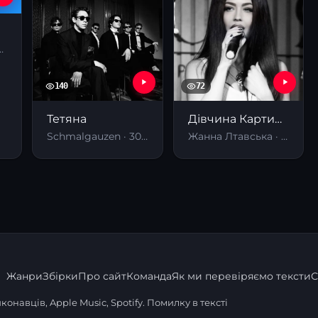
· 17.12.2025
140
72
Тетяна
Дівчина Картинка
Schmalgauzen · 30.09.2024
Жанна Лтавська · 05.10.2024
Жанри
Збірки
Про сайт
Команда
Як ми перевіряємо тексти
С
онавців, Apple Music, Spotify. Помилку в тексті