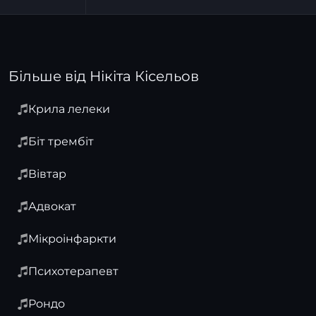
Більше від Нікіта Кісельов
Крила лелеки
Біт трембіт
Вівтар
Адвокат
Мікроінфаркти
Психотерапевт
Рондо