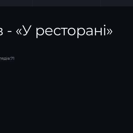
в - «У ресторані»
ядів:
71