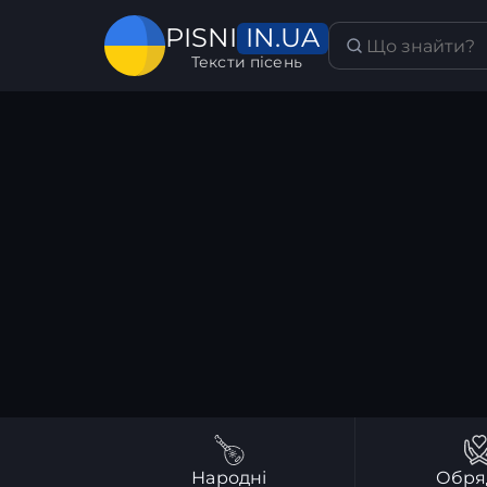
IN.UA
PISNI
Тексти пісень
Народні
Обря