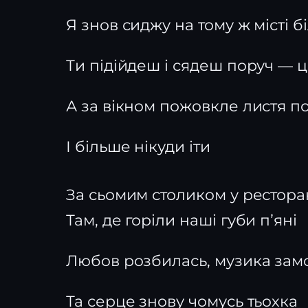
Я знов сиджу на тому ж місті б
Ти підійдеш і сядеш поруч — ц
А за вікном пожовкле листя п
І більше нікуди іти
За сьомим столиком у рестора
Там, де горіли наші губи пʼяні
Любов розбилась, музика зам
Та серце знову чомусь тьохка