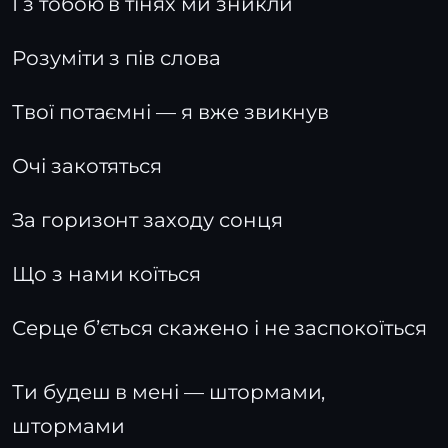
І з тобою в тінях ми зникли
Розуміти з пів слова
Твої потаємні — я вже звикнув
Очі закотяться
За горизонт заходу сонця
Що з нами коїться
Серце бʼється скажено і не заспокоїться
Ти будеш в мені — штормами,
штормами