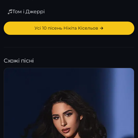
Том і Джеррі
Усі 10 пісень Нікіта Кісельов →
Схожі пісні