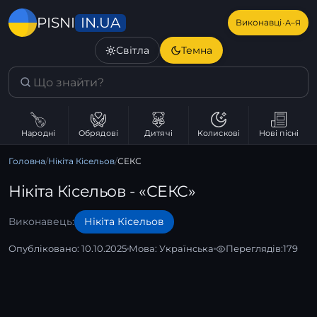
IN.UA
PISNI
·
Виконавці
А–Я
Світла
Темна
Народні
Обрядові
Дитячі
Колискові
Нові пісні
Головна
/
Нікіта Кісельов
/
СЕКС
Нікіта Кісельов - «СЕКС»
Виконавець:
Нікіта Кісельов
Опубліковано: 10.10.2025
Мова:
Українська
Переглядів:
179