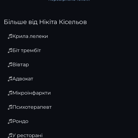
Більше від Нікіта Кісельов
Крила лелеки
Біт трембіт
Вівтар
Адвокат
Мікроінфаркти
Психотерапевт
Рондо
У ресторані