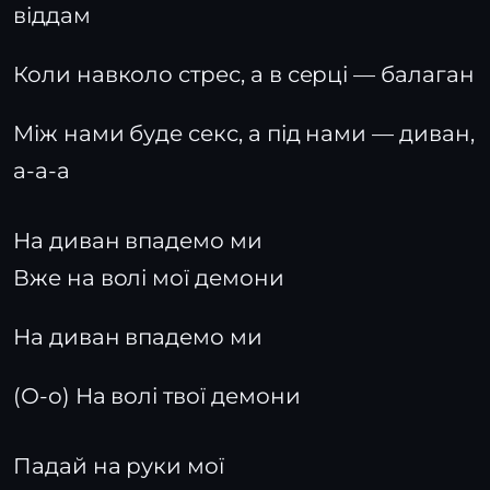
віддам
Коли навколо стрес, а в серці — балаган
Між нами буде секс, а під нами — диван,
а-а-а
На диван впадемо ми
Вже на волі мої демони
На диван впадемо ми
(О-о) На волі твої демони
Падай на руки мої