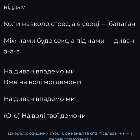
віддам
Коли навколо стрес, а в серці — балаган
Між нами буде секс, а під нами — диван,
а-а-а
На диван впадемо ми
Вже на волі мої демони
На диван впадемо ми
(О-о) На волі твої демони
Джерело:
офіційний YouTube канал Нікіта Кісельов
·
Як ми
перевіряємо тексти