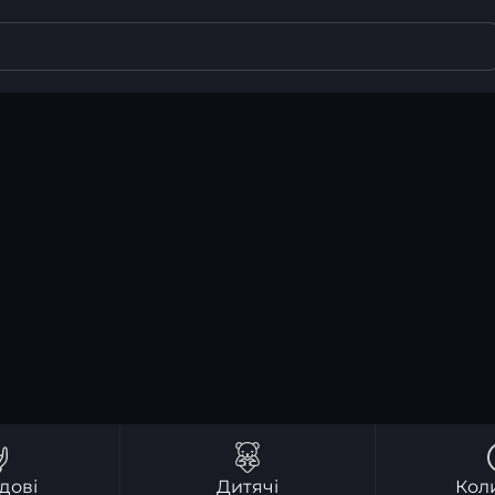
дові
Дитячі
Кол