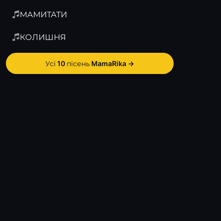
МАМИТАТИ
КОЛИШНЯ
Усі 10 пісень MamaRika →