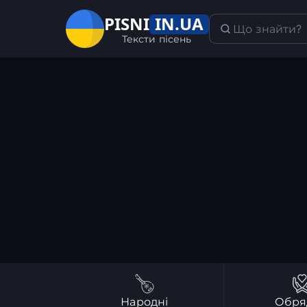
IN.UA
PISNI
Тексти пісень
Народні
Обря