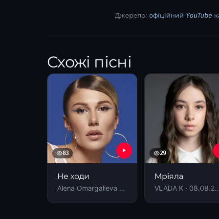
Джерело:
офіційний YouTube к
Схожі пісні
83
29
Не ходи
Мріяла
Alena Omargalieva · 22.09.2025
VLADA K · 08.08