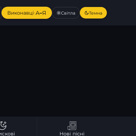
А–Я
Виконавці
·
Світла
Темна
искові
Нові пісні