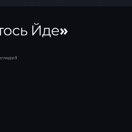
тось Йде»
глядів:
1