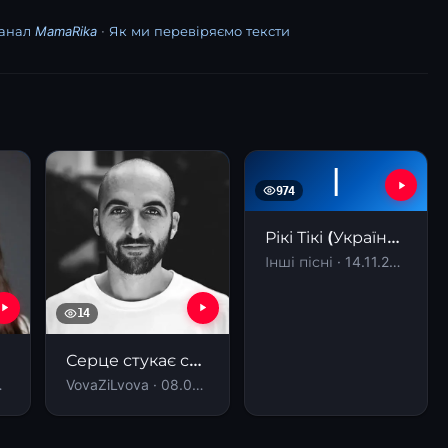
анал MamaRika
·
Як ми перевіряємо тексти
І
974
Рікі Тікі (Українська версія)
Інші пісні · 14.11.2025
14
Серце стукає стукає стукає
.2024
VovaZiLvova · 08.08.2024