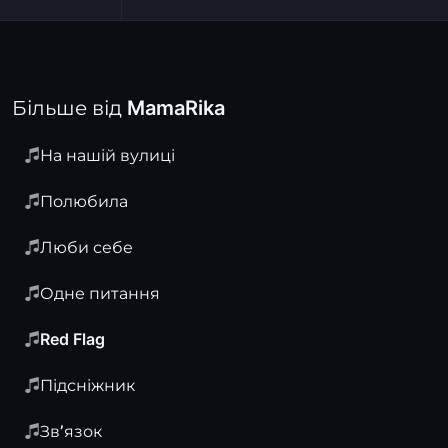
Більше від MamaRika
На нашій вулиці
Полюбила
Люби себе
Одне питання
Red Flag
Підсніжник
Звʼязок