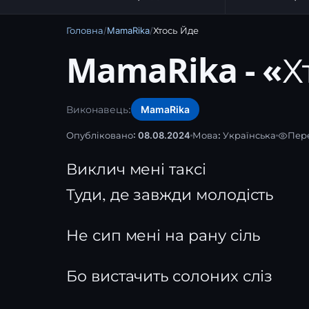
Головна
/
MamaRika
/
Хтось Йде
MamaRika - «Х
Виконавець:
MamaRika
Опубліковано: 08.08.2024
Мова:
Українська
Пере
Виклич мені таксі
Туди, де завжди молодість
Не сип мені на рану сіль
Бо вистачить солоних сліз