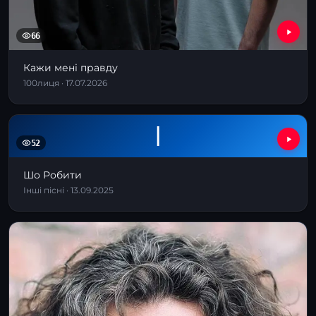
66
Кажи мені правду
100лиця · 17.07.2026
І
52
Шо Робити
Інші пісні · 13.09.2025