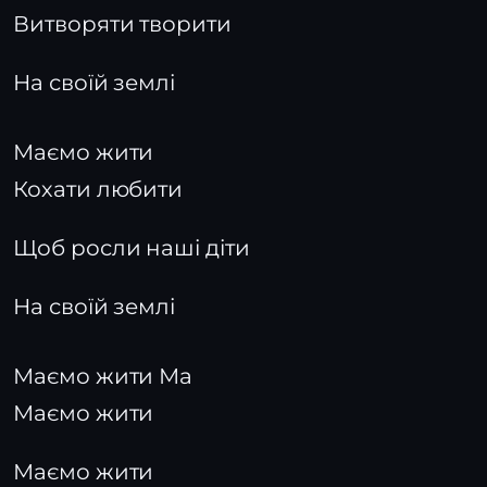
Витворяти творити
На своїй землі
Маємо жити
Кохати любити
Щоб росли наші діти
На своїй землі
Маємо жити Ма
Маємо жити
Маємо жити