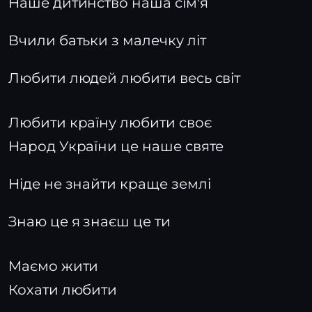
Наше дитинство наша сім'я
Вчили батьки з малечку літ
Любити людей любити весь світ
Любити країну любити своє
Народ України це наше святе
Ніде не знайти краще землі
Знаю це я знаєш це ти
Маємо жити
Кохати любити