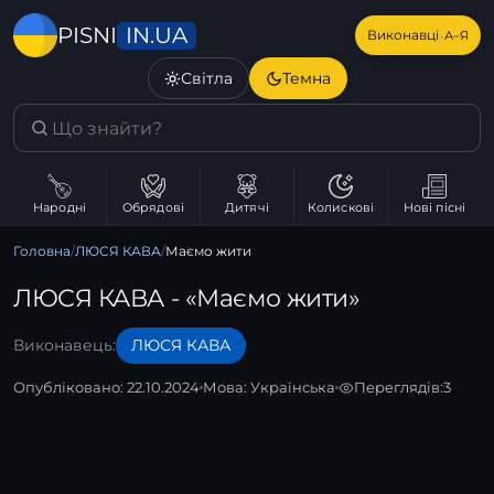
IN.UA
PISNI
·
Виконавці
А–Я
Світла
Темна
Народні
Обрядові
Дитячі
Колискові
Нові пісні
Головна
/
ЛЮСЯ КАВА
/
Маємо жити
ЛЮСЯ КАВА - «Маємо жити»
Виконавець:
ЛЮСЯ КАВА
Опубліковано: 22.10.2024
Мова:
Українська
Переглядів:
3