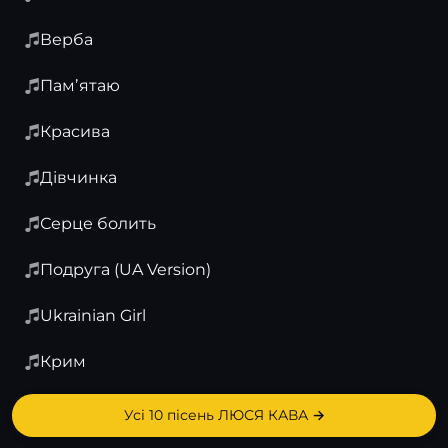
Верба
Памʼятаю
Красива
Дівчинка
Серце болить
Подруга (UA Version)
Ukrainian Girl
Крим
Усі 10 пісень ЛЮСЯ КАВА →