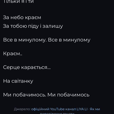
Тільки я і ти
За небо краєм
За тобою піду і залишу
Все в минулому. Все в минулому
Краєм..
Серце карається…
На світанку
Ми побачимось. Ми побачимось
Джерело:
офіційний YouTube канал LIYA LI
·
Як ми
перевіряємо тексти