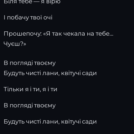
Біля тебе — я вірю
І побачу твої очі
Прошепочу: «Я так чекала на тебе…
Чуєш?»
В погляді твоєму
Будуть чисті лани, квітучі сади
Тільки я і ти, я і ти
В погляді твоєму
Будуть чисті лани, квітучі сади