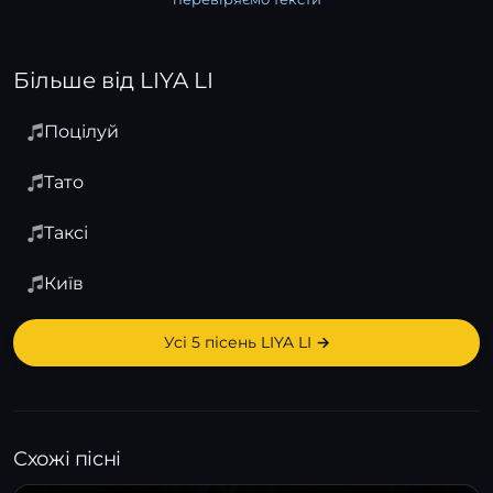
Більше від LIYA LI
Поцілуй
Тато
Таксі
Київ
Усі 5 пісень LIYA LI →
Схожі пісні