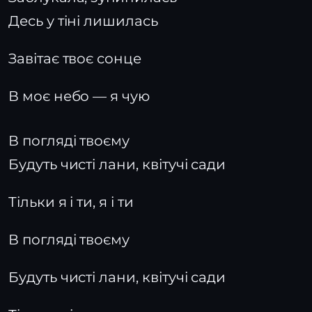
Десь у тіні лишилась
Завітає твоє сонце
В моє небо — я чую
В погляді твоєму
Будуть чисті лани, квітучі сади
Тільки я і ти, я і ти
В погляді твоєму
Будуть чисті лани, квітучі сади