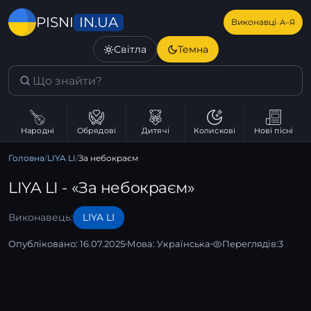
IN.UA
PISNI
·
Виконавці
А–Я
Світла
Темна
Народні
Обрядові
Дитячі
Колискові
Нові пісні
Головна
/
LIYA LI
/
За небокраєм
LIYA LI - «За небокраєм»
Виконавець:
LIYA LI
Опубліковано: 16.07.2025
Мова:
Українська
Переглядів:
3