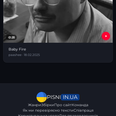
20
Baby Fire
paashee · 18.02.2025
IN.UA
PISNI
Жанри
Збірки
Про сайт
Команда
Як ми перевіряємо тексти
Співпраця
Користувацька угода
Для правовласників