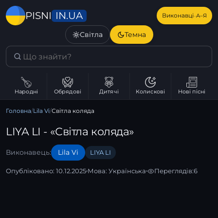
IN.UA
PISNI
·
Виконавці
А–Я
Світла
Темна
Народні
Обрядові
Дитячі
Колискові
Нові пісні
Головна
/
Lila Vi
/
Світла коляда
LIYA LI - «Світла коляда»
Виконавець:
Lila Vi
LIYA LI
Опубліковано: 10.12.2025
Мова:
Українська
Переглядів:
6