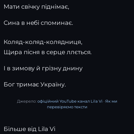
Мати свічку піднімає,
Сина в небі споминає.
Коляд-коляд-колядниця,
Щира пісня в серце ллється.
І в зимову й грізну днину
Бог тримає Україну.
Джерело:
офіційний YouTube канал Lila Vi
·
Як ми
перевіряємо тексти
Більше від Lila Vi