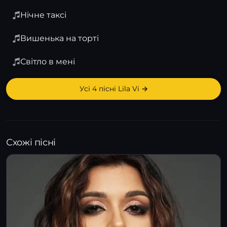
Нічне таксі
Вишенька на торті
Світло в мені
Усі 4 пісні Lila Vi →
Схожі пісні