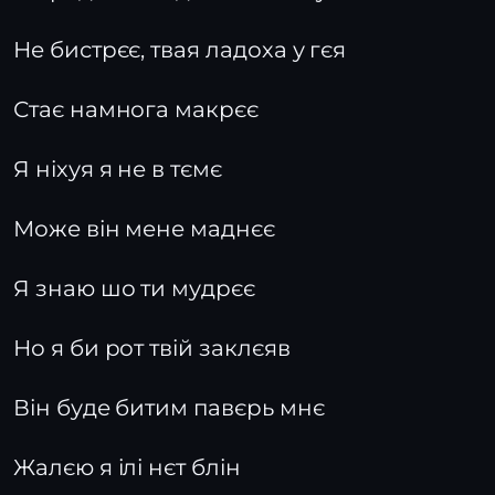
Не бистрєє, твая ладоха у гєя
Стає намнога макрєє
Я ніхуя я не в тємє
Може він мене маднєє
Я знаю шо ти мудрєє
Но я би рот твій заклєяв
Він буде битим павєрь мнє
Жалєю я ілі нєт блін