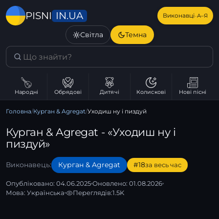
IN.UA
PISNI
·
Виконавці
А–Я
Світла
Темна
Народні
Обрядові
Дитячі
Колискові
Нові пісні
Головна
/
Курган & Agregat
/
Уходиш ну і пиздуй
Курган & Agregat - «Уходиш ну і
пиздуй»
Виконавець:
Курган & Agregat
#18
за весь час
Опубліковано: 04.06.2025
Оновлено: 01.08.2026
Мова:
Українська
Переглядів:
1.5K