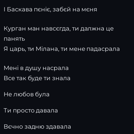
І Баскава пєніє, забєй на мєня
Курган ман навсєгда, ти далжна це
панять
Я царь, ти Мілана, ти мене падасрала
Мені в душу насрала
Все так буде ти знала
Не любов була
Ти просто давала
Вєчно задню здавала