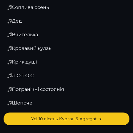
Соплива осень
Дед
Вчителька
Кровавий кулак
Крик душі
Л.О.Т.О.С.
Погранічні состоянія
Шепоче
Усі 10 пісень Курган & Agregat →