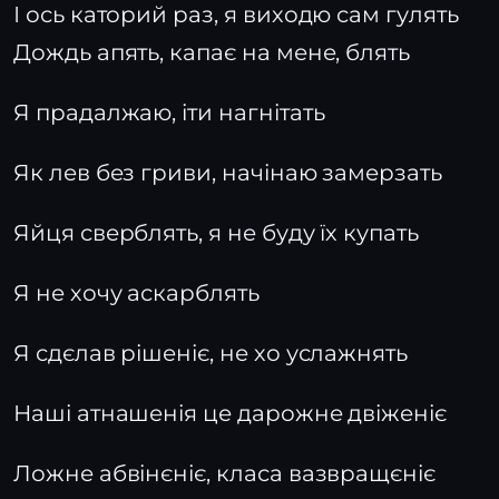
І ось каторий раз, я виходю сам гулять
Дождь апять, капає на мене, блять
Я прадалжаю, іти нагнітать
Як лев без гриви, начінаю замерзать
Яйця сверблять, я не буду їх купать
Я не хочу аскарблять
Я сдєлав рішеніє, не хо услажнять
Наші атнашенія це дарожне двіженіє
Ложне абвінєніє, класа вазвращєніє