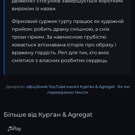
двіженіє» стосунків завершується коротким
вироком із назви.
Фірмовий суржик гурту працює як художній
прийом: робить драму смішною, а сміх
трохи гірким. За навмисною грубістю
ховається впізнавана історія про образу і
вражену гордість. Реп для тих, хто вміє
сміятися з власних розбитих сердець.
Джерело:
офіційний YouTube канал Курган & Agregat
·
Як ми
перевіряємо тексти
Більше від Курган & Agregat
Йау