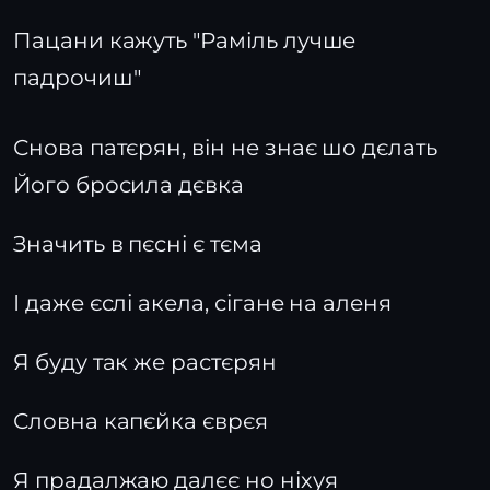
Пацани кажуть "Раміль лучше
падрочиш"
Снова патєрян, він не знає шо дєлать
Його бросила дєвка
Значить в пєсні є тєма
І даже єслі акела, сігане на аленя
Я буду так же растєрян
Словна капєйка єврєя
Я прадалжаю далєє но ніхуя