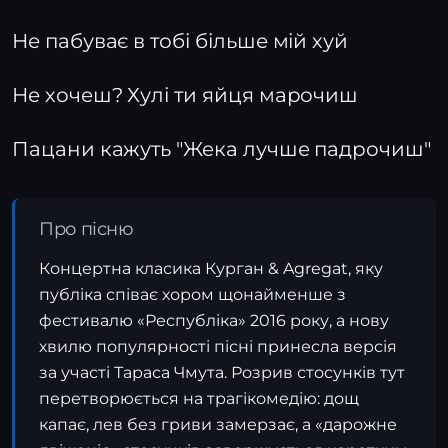
Не пабуває в тобі більше мій хуй
Не хочеш? Хулі ти яйця марочиш
Пацани кажуть "Жека лучше падрочиш"
Про пісню
Концертна класика Курган & Agregat, яку
публіка співає хором щонайменше з
фестивалю «Республіка» 2016 року, а нову
хвилю популярності пісні принесла версія
за участі Тараса Чмута. Розрив стосунків тут
перетворюється на трагікомедію: дощ
капає, лев без гриви замерзає, а «дарожне