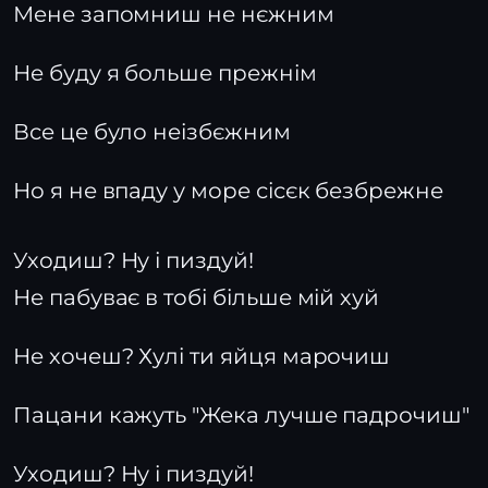
Мене запомниш не нєжним
Не буду я больше прежнім
Все це було неізбєжним
Но я не впаду у море сісєк безбрежне
Уходиш? Ну і пиздуй!
Не пабуває в тобі більше мій хуй
Не хочеш? Хулі ти яйця марочиш
Пацани кажуть "Жека лучше падрочиш"
Уходиш? Ну і пиздуй!