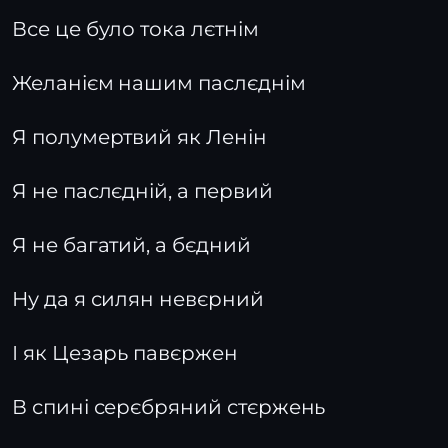
Все це було тока лєтнім
Желанієм нашим паслєднім
Я полумертвий як Ленін
Я не паслєдній, а первий
Я не багатий, а бєдний
Ну да я силян невєрний
І як Цезарь павєржен
В спині серєбряний стєржень