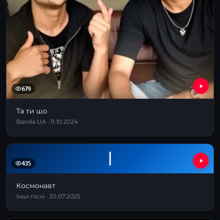
679
Та ти шо
Banda UA · 11.10.2024
І
435
Космонавт
Інші пісні · 30.07.2025