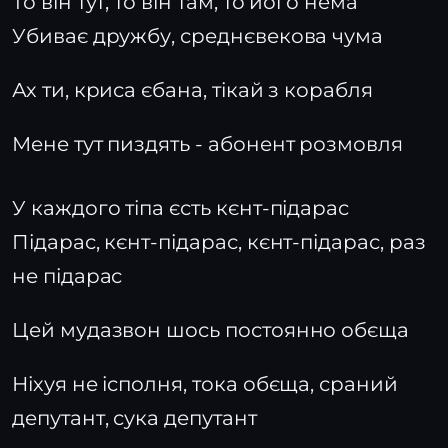
То він тут, то він там, то його нема
Убиває дружбу, среднєвекова чума
Ах ти, криса єбана, тікай з корабля
Мене тут пиздять - абонент розмовля
У каждого тіпа єсть кєнт-підарас
Підарас, кєнт-підарас, кєнт-підарас, раз
не підарас
Цей мудазвон шось постоянно обєща
Ніхуя не ісполня, тока обєща, сраний
депутант, сука депутант