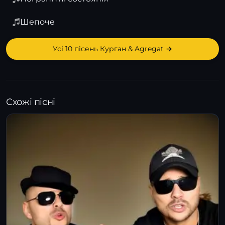
Шепоче
Усі 10 пісень Курган & Agregat →
Схожі пісні