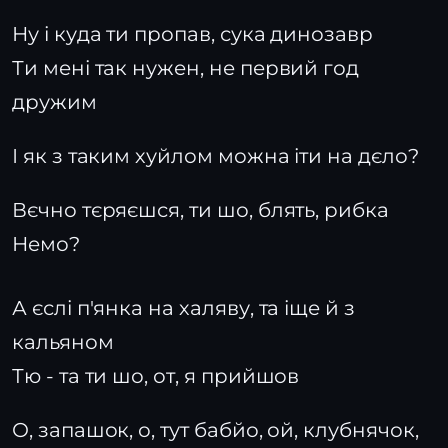
Ну і куда ти пропав, сука динозавр
Ти мені так нужен, не первий год
дружим
І як з таким хуйлом можна іти на дєло?
Вєчно тєряєшся, ти шо, блять, рибка
Немо?
А єслі п'янка на халяву, та іще й з
кальяном
Тю - та ти шо, от, я прийшов
О, запашок, о, тут бабйо, ой, клубнячок,