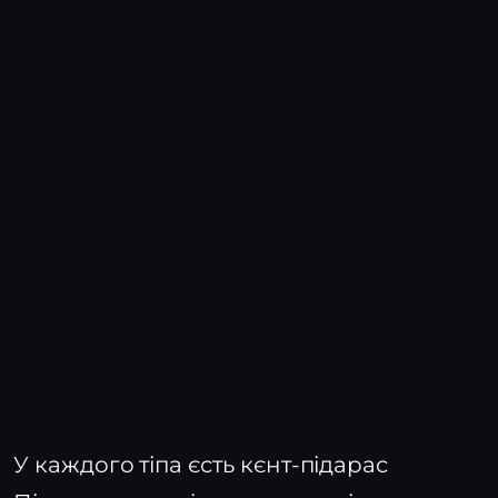
У каждого тіпа єсть кєнт-підарас