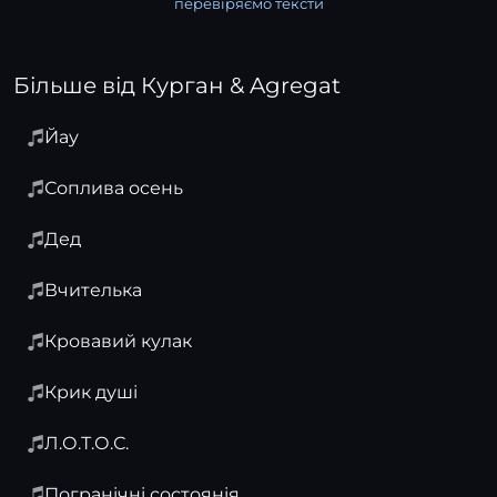
перевіряємо тексти
Більше від Курган & Agregat
Йау
Соплива осень
Дед
Вчителька
Кровавий кулак
Крик душі
Л.О.Т.О.С.
Погранічні состоянія