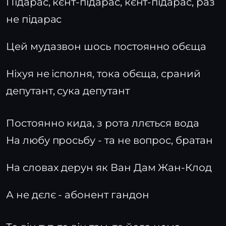
Підарас, кєнт-підарас, кєнт-підарас, раз
не підарас
Цей мудазвон шось постоянно обєща
Ніхуя не ісполня, тока обєща, сраний
депутант, сука депутант
Постоянно кида, з рота ллється вода
На любу просьбу - та не вопрос, братан
На словах дерун як Ван Дам Жан-Клод
А не дєлє - абонент гандон