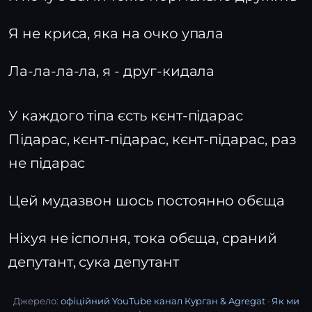
Я не криса, яка на очко упала
Ла-ла-ла-ла, я - друг-кидала
У каждого тіпа єсть кєнт-підарас
Підарас, кєнт-підарас, кєнт-підарас, раз
не підарас
Цей мудазвон шось постоянно обєща
Ніхуя не ісполня, тока обєща, сраний
депутант, сука депутант
Джерело:
офіційний YouTube канал Курган & Agregat
·
Як ми