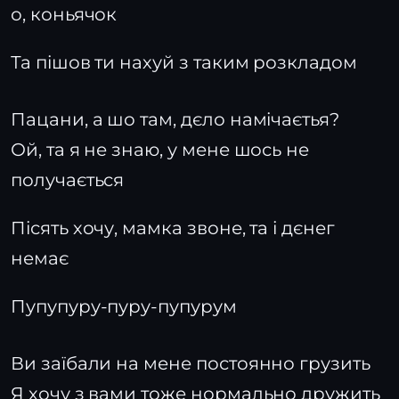
о, коньячок
Та пішов ти нахуй з таким розкладом
Пацани, а шо там, дєло намічаєтья?
Ой, та я не знаю, у мене шось не
получається
Пісять хочу, мамка звоне, та і дєнег
немає
Пупупуру-пуру-пупурум
Ви заїбали на мене постоянно грузить
Я хочу з вами тоже нормально дружить