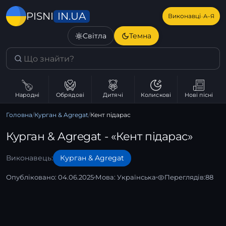
IN.UA
PISNI
·
Виконавці
А–Я
Світла
Темна
Народні
Обрядові
Дитячі
Колискові
Нові пісні
Головна
/
Курган & Agregat
/
Кент підарас
Курган & Agregat - «Кент підарас»
Виконавець:
Курган & Agregat
Опубліковано: 04.06.2025
Мова:
Українська
Переглядів:
88